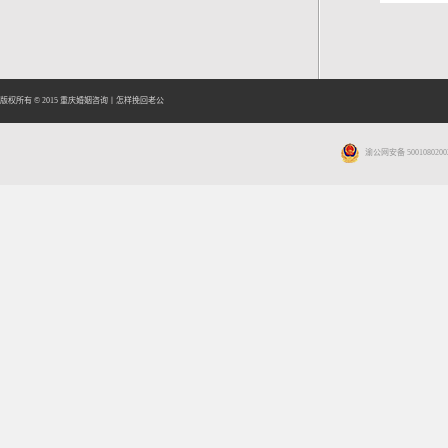
版权所有 © 2015
重庆婚姻咨询
丨
怎样挽回老公
渝公网安备 5001080200