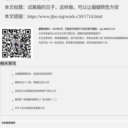
本文标题：
试离婚的日子，这样做，可以让婚姻转危为安
本文链接：
https://www.jljw.org/work-c50/1714.html
据相关统计，2016年2月，已经有众多用户已关注官方微信： jljw4000231110
众多求助者自从关注关注官方微信后，婚姻幸福指数随着提升！
专注
恋爱指导
、
情感婚姻挽回
、提升
爱的能力
、帮助
劝退第三者
! 免费参加
幸福婚婚姻讲
为您开启一对一私密咨询，帮您解决情感困惑，收获幸福完美的人生。
相关资讯
当婚姻遭遇危机，该放弃还是该继续？
婚前协议ＡＡ制，离婚后会怎么判
出轨的丈夫离婚前恶意转移财产该怎么办
最高院《新婚姻法解释三》答记者问（二）
中华人民共和国反家庭暴力法
专家推荐推荐：