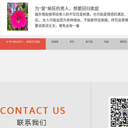
徐珞棋
徐珞棋，婚姻家庭咨询师，毕业于重庆师范大学心理学专业，
多年，对婚姻情感分析、恋爱择偶、夫妻关系，情感挽回、家
千小时，积累了丰富的咨
为“爱”痴狂的男人，想要回归家庭
徐珞棋
罗天
詹子君
孙娅
黄明杰