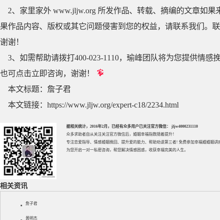
2、家里家外 www.jljw.org 所发作品、转载、摘编的
果作品内容、版权或其它问题侵害到您的权益，请联系我们。联系QQ
谢谢！
3、如需帮助请拨打400-023-1110，瑜峰团队将为您提
也可点击立即咨询，谢谢！
本文标题：
詹子君
本文链接：
https://www.jljw.org/expert-c18/2234.html
据相关统计，2016年2月，已经有众多用户已关注官方微信： jljw4000231110
众多求助者自从关注关注官方微信后，婚姻幸福指数随着提升！
专注
恋爱指导
、
情感婚姻挽回
、提升
爱的能力
、帮助
劝退第三者
! 免费参加
幸福婚婚姻讲
为您开启一对一私密咨询，帮您解决情感困惑，收获幸福完美的人生。
相关资讯
詹子君
黄明杰