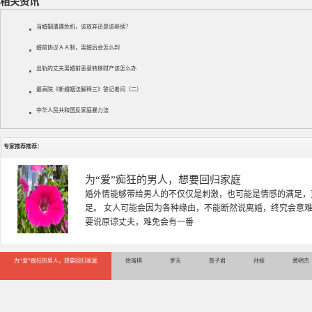
相关资讯
当婚姻遭遇危机，该放弃还是该继续？
婚前协议ＡＡ制，离婚后会怎么判
出轨的丈夫离婚前恶意转移财产该怎么办
最高院《新婚姻法解释三》答记者问（二）
中华人民共和国反家庭暴力法
专家推荐推荐：
徐珞棋
徐珞棋，婚姻家庭咨询师，毕业于重庆师范大学心理学专业，
多年，对婚姻情感分析、恋爱择偶、夫妻关系，情感挽回、家
千小时，积累了丰富的咨
为“爱”痴狂的男人，想要回归家庭
徐珞棋
罗天
詹子君
孙娅
黄明杰