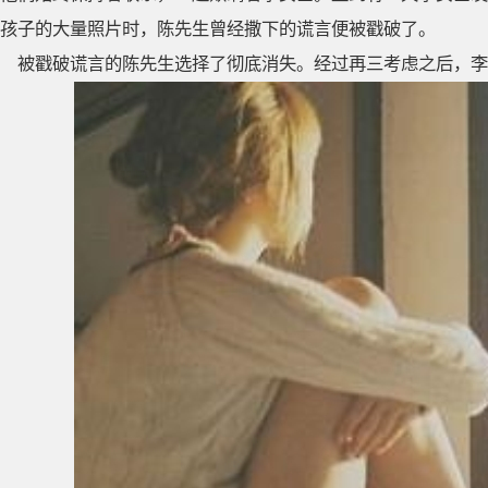
孩子的大量照片时，陈先生曾经撒下的谎言便被戳破了。
被戳破谎言的陈先生选择了彻底消失。经过再三考虑之后，