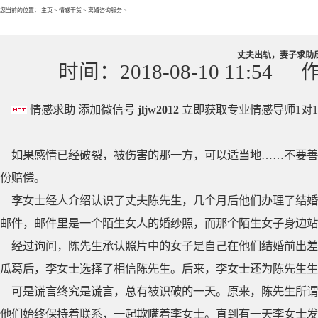
您当前的位置：
主页
>
情感干货
>
离婚咨询服务
>
丈夫出轨，妻子求助
时间：2018-08-10 11:54
情感求助 添加微信号
jljw2012
立即获取专业情感导师1对
如果感情已经破裂，被伤害的那一方，可以适当地……不要善
份赔偿。
李女士经人介绍认识了丈夫陈先生，几个月后他们办理了结婚
邮件，邮件里是一个陌生女人的婚纱照，而那个陌生女子身边站
经过询问，陈先生承认照片中的女子是自己在他们结婚前出差
瓜葛后，李女士选择了相信陈先生。后来，李女士还为陈先生生
可是谎言终究是谎言，总有被识破的一天。原来，陈先生所谓
他们始终保持着联系，一起欺瞒着李女士。直到有一天李女士发