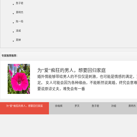
詹子君
黄明杰
陈一筠
凌诚
夏婵
专家推荐推荐：
徐珞棋
徐珞棋，婚姻家庭咨询师，毕业于重庆师范大学心理学专业，
多年，对婚姻情感分析、恋爱择偶、夫妻关系，情感挽回、家
千小时，积累了丰富的咨
为“爱”痴狂的男人，想要回归家庭
徐珞棋
罗天
詹子君
孙娅
黄明杰