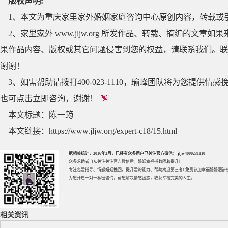
版权声明:
1、本文为重庆家里家外婚姻家庭咨询中心原创内容，转载或
2、家里家外 www.jljw.org 所发作品、转载、摘编的
果作品内容、版权或其它问题侵害到您的权益，请联系我们。联系QQ
谢谢！
3、如需帮助请拨打400-023-1110，瑜峰团队将为您提
也可点击立即咨询，谢谢！
本文标题：
陈一筠
本文链接：
https://www.jljw.org/expert-c18/15.html
据相关统计，2016年2月，已经有众多用户已关注官方微信： jljw4000231110
众多求助者自从关注关注官方微信后，婚姻幸福指数随着提升！
专注
恋爱指导
、
情感婚姻挽回
、提升
爱的能力
、帮助
劝退第三者
! 免费参加
幸福婚婚姻讲
为您开启一对一私密咨询，帮您解决情感困惑，收获幸福完美的人生。
相关资讯