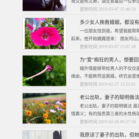
祖父是熊文卿，湖北省最后一位参议
更新时间:2019-03-07 15:40:54
多少女人挽救婚姻，都没
一位朋友找到我，希望我能帮
起来。他开始娓娓道来： 朋友阿山，
更新时间:2019-03-07 15:07:18
为“爱”痴狂的男人，想要
婚外情能够带给男人的不仅仅
缘由，不能断然说离婚，终究会意难
更新时间:2019-02-27 13:55:02
老公出轨，妻子的聪明做
老公出轨，妻子的聪明做法 
情寡义；有的指责第三者的水性杨花
更新时间:2019-02-26 09:27:34
我原谅了妻子的出轨，但