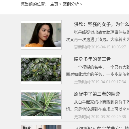
您当前的位置：
主页
>
案例分析
>
洪欣：坚强的女子，为什
张丹峰疑似出轨女助理事件持
次又再一次遭遇了渣男。大家着实为
更新时间:2019-04-15 10:05:27
隐身多年的第三者
一个模糊的名字，一个只有大
面对如此艰难的任务，一步步剥茧抽
更新时间:2019-04-01 09:17:34
原配中了第三者的圈套
从白手起家的小商贩到身价千
惧。只是他没想到在商场上可以叱咤
更新时间:2019-03-30 09:29:36
《都挺好》的完美收官：