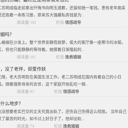
二苏明成临走前拿出忏悔书向明玉道歉，还留给她一笔钱。患有老年痴呆
还抱着一本练习册，原来苏大强藏私房钱是为...
阅读量:102
栏目:
情感疏导
婚姻吗？
人蜷缩在沙发上。整个世界安静而寂寥，偌大的客厅像一座寒冷的冰窖。
，但也只能静静的等待着。她摸着日渐隆起的...
阅读量:161
栏目:
挽救婚姻
强，没了老伴，却爱作妖
无限，老大苏明哲在美国生活工作，老二苏明成在国内有着自己的小日
。随着强势母亲的去世，这个家庭开始乱吃一锅...
阅读量:83
栏目:
情感疏导
到什么地步？
也没想要老实巴交的丈夫究竟出轨了，还伤自己伤得这么彻底。 当年自己
了最苦的时光，如今过上好日子了，他却出轨...
阅读量:74
栏目:
挽救婚姻