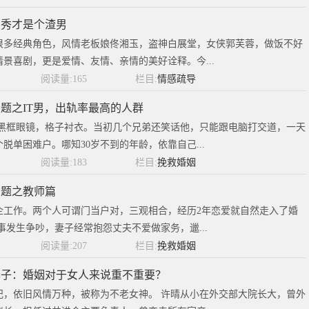
吕秀才是个渣男
了很多经典角色，风情老板娘佟湘玉，盗神白展堂，女侠郭芙蓉，做饭不好
景喜剧，更是爱情、友情、亲情的美好诠释。今...
阅读量:165
栏目:
情感疏导
题之IT男，出轨率最高的人群
，黑框眼镜，格子衬衣。当初几个兄弟还笑话他，只能跟电脑打交道，一天
脱单困难户。哪知30岁不到的年龄，依靠自己...
阅读量:183
栏目:
挽救婚姻
问题之教师篇
企工作。两个人可谓门当户对，三观相合，经历2年恋爱就自然走入了婚
事发生争吵，妻子经常抱怨丈夫不爱做家务，邋...
阅读量:207
栏目:
挽救婚姻
的样子：婚姻对于女人来说重不重要？
的年纪，依旧风情万种，被称为不老女神。 许晴从小在外交部大院长大，曾外