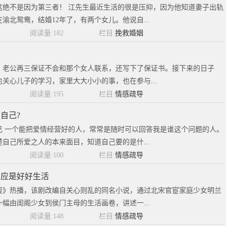
这绝不是因为第三者！ 江先生最近生活的很是压抑，因为他知道妻子出轨
渝北鸳鸯，结婚12年了，有两个女儿。他说自...
阅读量:182
栏目:
挽救婚姻
？
。老公再三保证不会和那个女人联系，还写下了保证书。接下来的日子
关心儿子的学习，家里大大小小的事，也在参与...
阅读量:195
栏目:
情感疏导
自己?
己 一个能把爱情经营好的人，常常是随时可以回答我是谁这个问题的人。
自己所爱之人的本来面目，知道自己要的是什...
阅读量:100
栏目:
情感疏导
，应是好好生活
瘦》热播，该剧改编自关心则乱的同名小说，通过北宋官宦家庭少女明兰
幅由闺阁少女到侯门主母的生活画卷，讲述一...
阅读量:148
栏目:
情感疏导