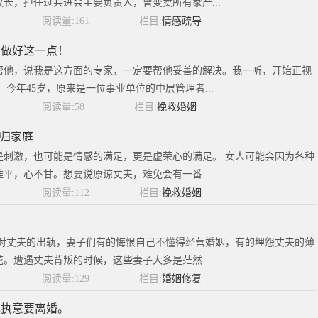
长，担任过共进会主要负责人，曾变卖所有家产...
阅读量:161
栏目:
情感疏导
有做好这一点！
帮他，说我是这方面的专家，一定要帮他妥善的解决。我一听，开始正视
今年45岁，原来是一位事业单位的中层管理者...
阅读量:58
栏目:
挽救婚姻
回归家庭
是刺激，也可能是情感的满足，更是虚荣心的满足。 女人可能会因为各种
平，心不甘。想要说原谅丈夫，难免会有一番...
阅读量:112
栏目:
挽救婚姻
法
面对丈夫的出轨，妻子们有的悔恨自己不懂得经营婚姻，有的埋怨丈夫的薄
。遭遇丈夫背叛的时候，这些妻子大多是茫然...
阅读量:129
栏目:
婚姻修复
她执意要离婚。