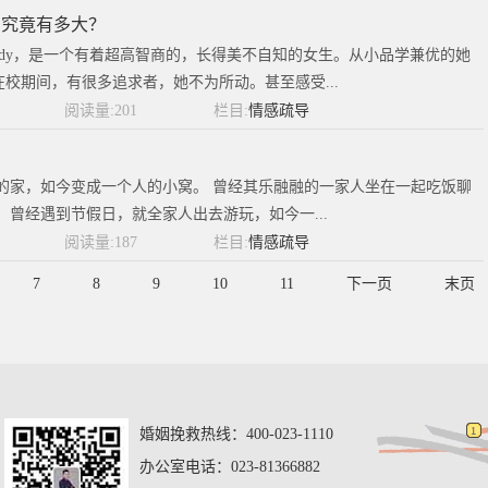
响究竟有多大？
ndy，是一个有着超高智商的，长得美不自知的女生。从小品学兼优的她
校期间，有很多追求者，她不为所动。甚至感受...
阅读量:201
栏目:
情感疏导
的家，如今变成一个人的小窝。 曾经其乐融融的一家人坐在一起吃饭聊
 曾经遇到节假日，就全家人出去游玩，如今一...
阅读量:187
栏目:
情感疏导
7
8
9
10
11
下一页
末页
共
35
页
683
条
婚姻挽救热线：400-023-1110
办公室电话：023-81366882