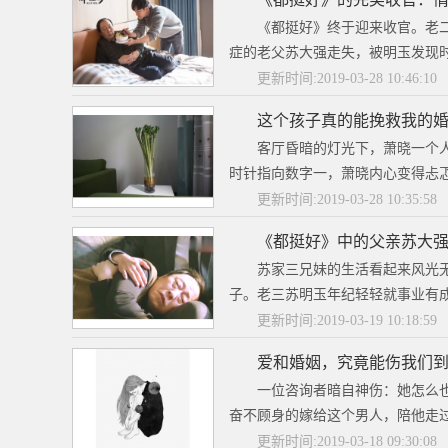
《都挺好》终于迎来收官。老
症的老父苏大强走失，被明玉发现时
更新时间:2019-03-28 10:46:10
这个孩子真的能挽救我的
客厅昏暗的灯光下，萧晓一个
时针指向数字一，萧晓内心变得忐忑
更新时间:2019-03-28 10:35:58
《都挺好》中的父亲苏大
苏家三兄妹的生活看起来风光
子。老三苏明玉年纪轻轻就事业有成
更新时间:2019-03-19 10:18:59
爱和婚姻，究竟能伤我们
一位咨询者暗自神伤：她怎么
奋不顾身的嫁给这个男人，陪他走过
更新时间:2019-03-18 09:30:08