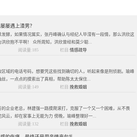
么屡屡遇上渣男？
续发酵，如果情况属实，张丹峰确认与经纪人毕滢有一段情，那么洪欣这
洪欣抱不平啊！ 众所周知，洪欣曾经和莫少聪...
阅读量:185
栏目:
情感疏导
致区域的电话号码，想要凭这些找到确切的人，听起来像是刑侦剧。瑜峰
丝，一点点的摸索出了真相，帮助陈太太保住...
阅读量:149
栏目:
挽救婚姻
万的企业老总，林建强一路摸爬滚打，克服了一个又一个困难，从不畏
风云，却在家事上无能为力 傍晚，瑜峰整理好一...
阅读量:132
栏目:
挽救婚姻
情感的伤痛，最终还是用亲情来包扎