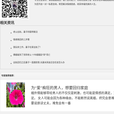
专注
恋爱指导
、
情感婚姻挽回
、提升
爱的能力
、帮助
劝退第三者
! 免费参加
幸福婚婚姻讲
为您开启一对一私密咨询，帮您解决情感困惑，收获幸福完美的人生。
相关资讯
老公出轨，妻子的聪明做法
情感挽回的三步骤
我玩命工作，妻子在家出轨了！
裸婚碰到了贪财老公 十年婚姻因“财”而亡
出轨回归之后妻子一直跟踪我 夫妻关系缺乏信任该怎么办
专家推荐推荐：
徐珞棋
徐珞棋，婚姻家庭咨询师，毕业于重庆师范大学心理学专业，
多年，对婚姻情感分析、恋爱择偶、夫妻关系，情感挽回、家
千小时，积累了丰富的咨