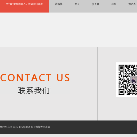
为“爱”痴狂的男人，想要回归家庭
徐珞棋
罗天
詹子君
孙娅
黄明杰
版权所有 © 2015
重庆婚姻咨询
丨
怎样挽回老公