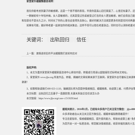
家里家外婚姻情感咨询师：
首先你能考虑到妻子的敏感期，这是一个很不错的表现，毕竟你是真心回归家庭了，心里还有妻子，还
一朝被蛇咬十年怕井绳，女人是敏感的，尤其是受过伤或者受过打击的女人更加敏感，她们会用自己能
和包容也不是长久之计，时间长了你的心里也会变得失去耐心。最好的解决方法就是更多的则是花时间再妻
如果有可能，最好带老婆一起参加你的相关聚会，这样不但可以陪在老婆身边，同时也可以消除老婆对
关键词：
出轨回归
信任
上一篇：
激情退却后的平淡婚姻我们该如何应对
版权声明:
1、本文为重庆家里家外婚姻家庭咨询中心原创内容，转载或引用请以超链接形式标明本文地址。
2、家里家外 www.jljw.org 所发作品、转载、摘编的文章如果来源于互联网，家里家外会尽量标注
谢谢！
3、如需帮助请拨打400-023-1110，瑜峰团队将为您提供情感挽回、婚姻挽救、劝退第三者、付费
本文标题：
出轨回归之后妻子一直跟踪我 夫妻关系缺乏信任该怎么办
本文链接：
https://www.jljw.org/case-c15/1628.html
据相关统计，2016年2月，已经有众多用户已关注官方微信： jljw40002
众多求助者自从关注关注官方微信后，婚姻幸福指数随着提升！
专注
恋爱指导
、
情感婚姻挽回
、提升
爱的能力
、帮助
劝退第三者
! 
为您开启一对一私密咨询，帮您解决情感困惑，收获幸福完美的人生