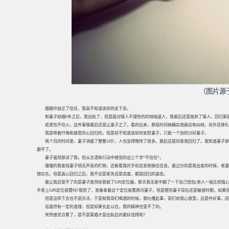
（图片源
婚姻中缺乏了信任，我真不知道该如何走下去。
和妻子结婚6年之后，我出轨了，但是面对情人不理性的的咄咄逼人，我最后还是抛弃了情人，回归家
纸里包不住火，这件事情最后还是让妻子之了。看的出来，那段时间她确实很痛苦和纠结，另外还挣扎
我是带着忏悔和感恩的心回归的，但是却不知道该如何安慰妻子，只能一个劲的讨好妻子。
两个月的时间里，妻子消瘦了整整10斤，人也显得憔悴了很多。最后还是同意我回归了。我知道妻子
磨平了。
妻子虽然原谅了我，但从言语和行动中感觉的出三个字“不信任”。
慢慢的我发现妻子悄无声息的盯梢，还偷看我的手机信息和微信信息。最过分的是我出差的时候，老婆
错在先，但是真心回归之后，我不论是家务还是态度，都是回归的姿态。
最让我忍受不了的是妻子居然给我装了GPS定位器。那天我无意中翻了一下自己钱包(男人一般比较粗
手表上GPS定位装置吗?我怒了，准备拿着这个定位装置质问妻子，但是想到妻子现在还是敏感时期，如果
但是这样下去也不是办法，于是和我哥们喝酒的时候，我吐槽此事，哥们劝我心放宽，这是件好事，因
话虽然有一定的道理，但是如果长此以往，我的精神也受不了的。
突然感觉点累了，是不是离婚才是出轨后的最好选择呢?