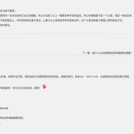
会为妻子着想。
想到的一切办法来捍卫自己的婚姻，所以才出现了以上一幕幕各种手段的监控。所以你理解妻子是一个方面，但是一味的忍耐
子和家庭身上。时时刻刻陪在妻子身边，让妻子从心里感觉到你的爱和关怀，这个才是消除妻子猜疑心里的根本方法。
你的猜忌。
下一篇：
是什么让你想要挽回即将破裂的婚姻？
来源和作者。如果作品内容、版权或其它问题侵害到您的权益，请联系我们。联系QQ：1805172446，也诚挚地欢迎您给我们投稿，
评估等情感服务！也可点击立即咨询，谢谢！
31110
免费参加
幸福婚婚姻讲座
；
。