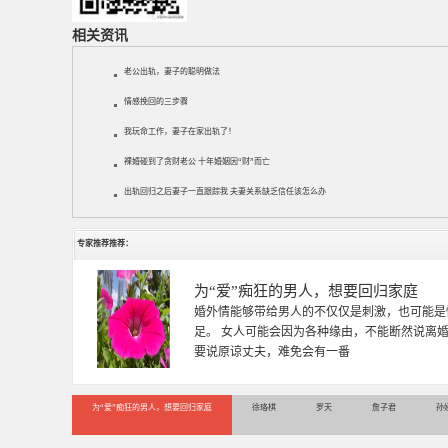
相关资讯
老公出轨，妻子的聪明做法
情感挽回的三步骤
我玩命工作，妻子在家出轨了！
裸婚碰到了贪财老公 十年婚姻因“财”而亡
出轨回归之后妻子一直跟踪我 夫妻关系缺乏信任该怎么办
专家推荐推荐：
徐珞棋
徐珞棋，婚姻家庭咨询师，毕业于重庆师范大学
多年，对婚姻情感分析、恋爱择偶、夫妻关系，
千小时，积累了丰富的咨
为“爱”痴狂的男人，想要回归家庭
徐珞棋
罗天
詹子君
孙