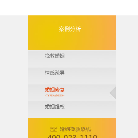
案例分析
挽救婚姻
情感疏导
婚姻修复
~TYPENAMEEN~
婚姻维权