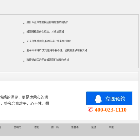
是什么让你想要挽回即将破裂的婚姻？
婚姻糟糕到什么程度，才应该离婚
丈夫出轨后回归,聪明的妻子该如何接纳？
妻子怀孕待产 丈母娘侮辱我不说，还挑唆妻子和我离婚
激情退却后的平淡婚姻我们该如何应对
心理学专业，从事婚姻情感咨询
情感挽回、家庭关系等咨询超过
400-023-1110
娅
黄明杰
诗悦
陈一筠
鲁芸希
凌诚
申俊