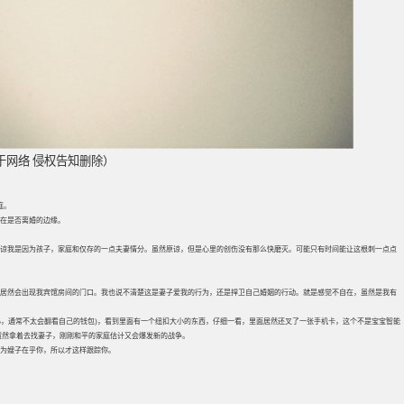
于网络 侵权告知删除）
庭。
在是否离婚的边缘。
原谅我是因为孩子，家庭和仅存的一点夫妻情分。虽然原谅，但是心里的创伤没有那么快磨灭。可能只有时间能让这根刺一点点
居然会出现我宾馆房间的门口。我也说不清楚这是妻子爱我的行为，还是捍卫自己婚姻的行动。就是感觉不自在，虽然是我有
心，通常不太会翻看自己的钱包)，看到里面有一个纽扣大小的东西，仔细一看，里面居然还叉了一张手机卡，这个不是宝宝智能
贸然拿着去找妻子，刚刚和平的家庭估计又会爆发新的战争。
为嫂子在乎你，所以才这样跟踪你。