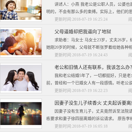
讲述人：小燕 我老公是公职人员，公婆也
明的，不会有那么多的束缚。实际上，他们的思
更新时间:2018-07-19 16:25:24
阅
父母逼婚却把我逼向了地狱
求助者：马女士 马女士23岁，丈夫26岁
她刚20岁的时候，父母就不断张罗着给她各种相
更新时间:2018-07-19 16:24:43
阅
老公和旧情人还有联系，我该怎么办
我和老公结婚5年了，一切都挺好，只是老
前，曾经和一个已婚女人有一段感情。听老公说
更新时间:2018-07-19 16:22:23
阅
因妻子没生儿子续香火 丈夫起诉要离
因妻子没有生育儿子，丈夫竟然诉至法院请
栋要求和妻子徐四丽离婚的诉讼请求。 原告李栋和
更新时间:2018-07-19 16:05:18
阅