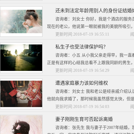
还未到法定年龄用别人的身份证结婚
咨询者：刘女士 你好，我是个酒店的服务
现在的老公，他说第一眼就被我的美貌所吸引，
更新时间:2018-07-19 16:55:11
阅
私生子也受法律保护吗？
咨询者：小五 从小我父亲走得早，我一直
正是有这样的心结我总看不上跟我同龄的男生，
更新时间:2018-07-19 16:54:29
阅
遭遇家庭暴力该如何维权
咨询者：刘女士 我和老公是经亲戚介绍认
他就向我求婚了，那时候我虽然感觉太快，但是
更新时间:2018-07-19 16:54:03
阅
妻子刚刚生育可否起诉离婚
咨询者：张先生 我与妻子于2007年结婚