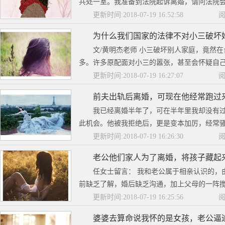
共处一室。我准备到法院起诉离婚，请问法院会受理
更新时间:2018-07-19 16:52:58
阅
为什么我们国家的法律不对小三破坏
文/黄明杰老师 小三破坏别人家庭，竟然
多。许多原配面对小三的嚣张，甚至会怀疑自己
更新时间:2018-07-19 16:27:07
阅
前夫出轨后离婚，可现在他经常跑过
我已经离婚半年了，可在半年里我却没有
此机会。他被我拒绝后，更是变本加厉，经常骚扰
更新时间:2018-07-19 16:26:30
阅
老公他们家人为了离婚，将孩子藏起
任女士留言： 我和老公属于相亲认识的，
前缺乏了解，婚后缺乏沟通，加上父母的一阵搅
更新时间:2018-07-19 16:25:56
阅
婆婆去算命说我怀的是女孩，老公逼