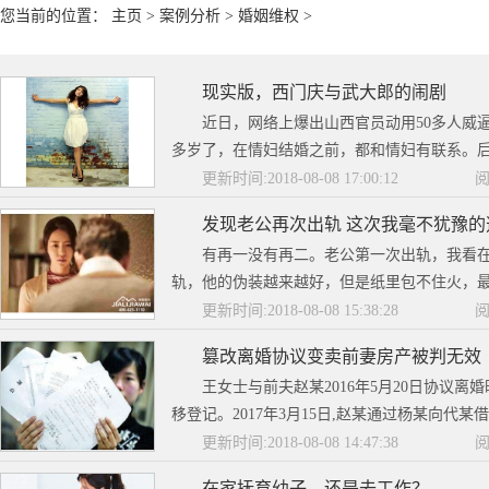
您当前的位置：
主页
>
案例分析
>
婚姻维权
>
现实版，西门庆与武大郎的闹剧
近日，网络上爆出山西官员动用50多人威
多岁了，在情妇结婚之前，都和情妇有联系。后
更新时间:2018-08-08 17:00:12
阅
发现老公再次出轨 这次我毫不犹豫的
有再一没有再二。老公第一次出轨，我看
轨，他的伪装越来越好，但是纸里包不住火，最
更新时间:2018-08-08 15:38:28
阅
篡改离婚协议变卖前妻房产被判无效
王女士与前夫赵某2016年5月20日协议
移登记。2017年3月15日,赵某通过杨某向代某借
更新时间:2018-08-08 14:47:38
阅
在家抚育幼子，还是去工作？