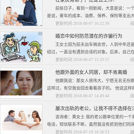
前些日子，看到一则新闻，大意是说：一
是说，豪车的成本、油费、保养、保险等支出大
更新时间:2018-08-07 16:22:39
阅
婚恋中如何防范潜在的诈骗行为
王女士因为前夫出车祸去世，人到中年还
绍过，一直没有遇到合适的对象。后来，自己在
更新时间:2018-08-07 15:33:57
阅
他跟外面的女人同居，却不肯离婚
他跟我说：那女人很伟大，宁愿无名无份
这样过，有空我会回去看看孩子的。 他说这样的
更新时间:2018-08-07 14:49:44
阅
屡次出轨的老公，让我不得不选择在
咨询者：黄女士 我的老公跟单位里的一个
电话，短信联系不断，虽然我没有抓到他们同床
更新时间:2018-07-19 16:56:53
阅