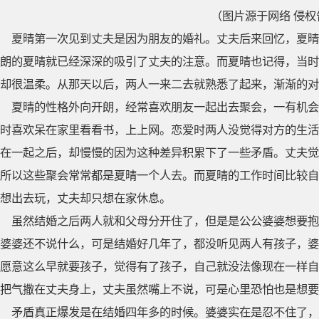
（图片源于网络 侵权
夏晴第一次见到丈夫是因为朋友的婚礼。丈夫后来回忆，夏晴
朗的夏晴就已经深深的吸引了丈夫的注意。而夏晴也记得，当时
却很温柔。从那天以后，两人一来二去就熟悉了起来，渐渐的对
夏晴的性格外向开朗，经常喜欢朋友一起出去聚会，一有机会
时喜欢呆在家里看看书，上上网。恋爱时两人没觉得对方的生活
在一起之后，却慢慢的因为这种差异积累下了一些矛盾。丈夫觉
所以这些聚会常常都是夏晴一个人去。而夏晴的工作时间比较自
想出去玩，丈夫却只想在家休息。
虽然结婚之后两人就和父母分开住了，但是是公公婆婆想要抱
婆婆还不说什么，可是结婚好几年了，都没听见两人有孩子，婆
愿意这么早就要孩子，觉得有了孩子，自己就没法像现在一样自
把气撒在丈夫身上，丈夫虽然嘴上不说，可是心里恐怕也是想要
矛盾真正爆发是在结婚四年多的时候。婆婆实在是忍不住了，