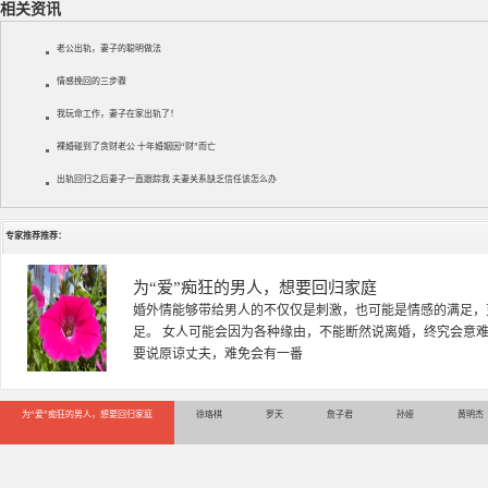
相关资讯
老公出轨，妻子的聪明做法
情感挽回的三步骤
我玩命工作，妻子在家出轨了！
裸婚碰到了贪财老公 十年婚姻因“财”而亡
出轨回归之后妻子一直跟踪我 夫妻关系缺乏信任该怎么办
专家推荐推荐：
徐珞棋
徐珞棋，婚姻家庭咨询师，毕业于重庆师范大学心理学专业，
多年，对婚姻情感分析、恋爱择偶、夫妻关系，情感挽回、家
千小时，积累了丰富的咨
为“爱”痴狂的男人，想要回归家庭
徐珞棋
罗天
詹子君
孙娅
黄明杰