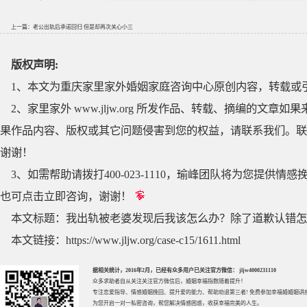
上一篇：
老公出轨后承诺回归 但是却再次关心小三
版权声明:
1、本文为重庆家里家外婚姻家庭咨询中心原创内容，转载或
2、家里家外 www.jljw.org 所发作品、转载、摘编的
果作品内容、版权或其它问题侵害到您的权益，请联系我们。联系QQ
谢谢！
3、如需帮助请拨打400-023-1110，瑜峰团队将为您提
也可点击立即咨询，谢谢！
本文标题：
我出轨被老婆发现后我该怎么办？除了道歉认错怎
本文链接：
https://www.jljw.org/case-c15/1611.html
据相关统计，2016年2月，已经有众多用户已关注官方微信： jljw4000231110
众多求助者自从关注关注官方微信后，婚姻幸福指数随着提升！
专注
恋爱指导
、
情感婚姻挽回
、提升
爱的能力
、帮助
劝退第三者
! 免费参加
幸福婚婚姻讲
为您开启一对一私密咨询，帮您解决情感困惑，收获幸福完美的人生。