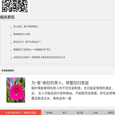
相关资讯
老公出轨，妻子的聪明做法
情感挽回的三步骤
我玩命工作，妻子在家出轨了！
裸婚碰到了贪财老公 十年婚姻因“财”而亡
出轨回归之后妻子一直跟踪我 夫妻关系缺乏信任该怎么办
专家推荐推荐：
徐珞棋
徐珞棋，婚姻家庭咨询师，毕业于重庆师范大学心理学专业，
多年，对婚姻情感分析、恋爱择偶、夫妻关系，情感挽回、家
千小时，积累了丰富的咨
为“爱”痴狂的男人，想要回归家庭
徐珞棋
罗天
詹子君
孙娅
黄明杰