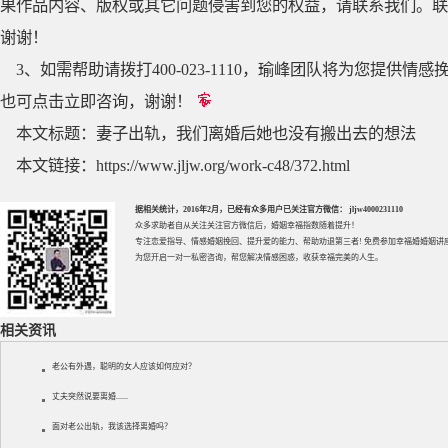
果作品内容、版权或其它问题侵害到您的权益，请联系我们。联系QQ
谢谢！
3、如需帮助请拨打400-023-1110，瑜峰团队将为您提
也可点击立即咨询，谢谢！
本文标题：
妻子出轨，我们离婚后她也没有搬出去的想法
本文链接：
https://www.jljw.org/work-c48/372.html
据相关统计，2016年2月，已经有众多用户已关注官方微信： jljw4000231110
众多求助者自从关注关注官方微信后，婚姻幸福指数随着提升！
专注
恋爱指导
、
情感婚姻挽回
、提升
爱的能力
、帮助
劝退第三者
! 免费参加
幸福婚婚姻讲
为您开启一对一私密咨询，帮您解决情感困惑，收获幸福完美的人生。
相关资讯
老公有外遇，聪明的女人应该如何应对？
丈夫突然说要离婚......
面对老公出轨，我该选择离婚吗？