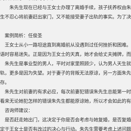
朱先生现在已经与王女士办理了离婚手续，孩子抚养权由朱
生不忍心将前妻赶出家门，又不能接受妻子出轨的事实。为了决
案例简析：任俊圣
王女士从小一路坦途直到离婚前从没遇到过任何挫折和困难。
语时容易迷失。正是因为王女士的天真，她才会给丈夫摊牌，而
朱先生是事业型的男人，平时对家里照顾少，认为男人天生
轨，更多是因为失望。对于妻子的背叛无法原谅，另一方面朱先
存。
朱先生对前妻的有求必应，每次前妻犯错误朱先生总能第一时
看来无论她犯怎样的错误朱先生都能原谅她，所以才会如此的有
咨询师建议：
是否赶走她出门，这决定于你是否会考虑与她复婚，是否复婚
定于王女士是否有改过的决心与行动。朱先生需要考虑上述问题