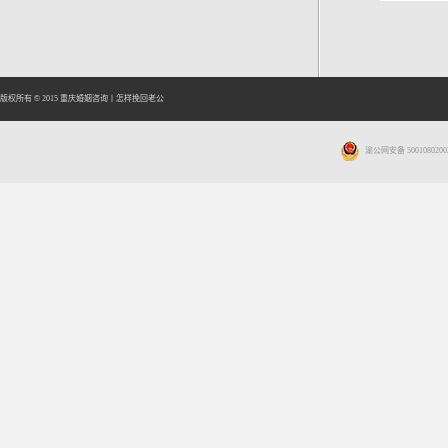
版权所有 © 2015
重庆婚姻咨询
丨
怎样挽回老公
渝公网安备 5001080200