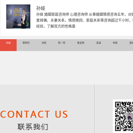
黄明杰
黄明杰老师 国家二级心理咨询师 资深情感婚姻导师 婚姻家庭
中医药大学，主修心理学，社会学。新婚夫妻磨合，恋爱问题
系调试，夫妻关系平衡调试，
孙娅
黄明杰
诗悦
陈一筠
鲁芸希
凌诚
申俊
夏