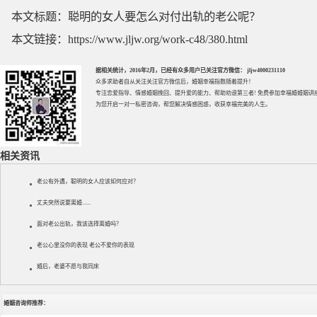
本文标题：
聪明的女人要怎么对付出轨的老公呢？
本文链接：
https://www.jljw.org/work-c48/380.html
据相关统计，2016年2月，已经有众多用户已关注官方微信： jljw4000231110
众多求助者自从关注关注官方微信后，婚姻幸福指数随着提升！
专注
恋爱指导
、
情感婚姻挽回
、提升
爱的能力
、帮助
劝退第三者
! 免费参加
幸福婚婚姻讲
为您开启一对一私密咨询，帮您解决情感困惑，收获幸福完美的人生。
相关资讯
老公有外遇，聪明的女人应该如何应对？
丈夫突然说要离婚......
面对老公出轨，我该选择离婚吗？
老公心里没你的表现 老公不爱你的表现
婚后，老婆不愿与我同床
婚姻咨询师推荐：