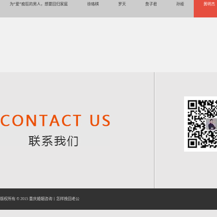
为“爱”痴狂的男人，想要回归家庭
徐珞棋
罗天
詹子君
孙娅
黄明杰
版权所有 © 2015
重庆婚姻咨询
丨
怎样挽回老公