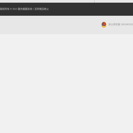
版权所有 © 2015
重庆婚姻咨询
丨
怎样挽回老公
渝公网安备 5001080200