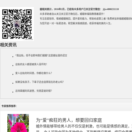
据相关统计，2016年2月，已经有众多用户已关注官方微信： jljw4000231110
众多求助者自从关注关注官方微信后，婚姻幸福指数随着提升！
专注
恋爱指导
、
情感婚姻挽回
、提升
爱的能力
、帮助
劝退第三者
! 免费参加
幸福婚婚姻讲
为您开启一对一私密咨询，帮您解决情感困惑，收获幸福完美的人生。
相关资讯
“我出轨，但不会影响我们婚姻”这是最扯蛋的谎言
出轨的女人都是被男人宠坏的！
爱人出轨的时间里，你都在做什么？
如果没有孩子，下辈子还会选择现在的老公吗？
这场离婚的风波里，究竟是谁的错？
专家推荐推荐：
徐珞棋
徐珞棋，婚姻家庭咨询师，毕业于重庆师范大学心理学专业，