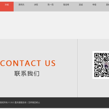
孙娅
黄明杰
诗悦
陈一筠
鲁芸希
凌诚
申俊
夏
版权所有 © 2015
重庆婚姻咨询
丨
怎样挽回老公