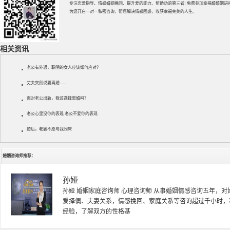
专注
恋爱指导
、
情感婚姻挽回
、提升
爱的能力
、帮助
劝退第三者
! 免费参加
幸福婚婚姻讲
为您开启一对一私密咨询，帮您解决情感困惑，收获幸福完美的人生。
相关资讯
老公有外遇，聪明的女人应该如何应对？
丈夫突然说要离婚......
面对老公出轨，我该选择离婚吗？
老公心里没你的表现 老公不爱你的表现
婚后，老婆不愿与我同床
婚姻咨询师推荐：
黄明杰
黄明杰老师 国家二级心理咨询师 资深情感婚姻导师 婚姻家庭
中医药大学，主修心理学，社会学。新婚夫妻磨合，恋爱问题
系调试，夫妻关系平衡调试，