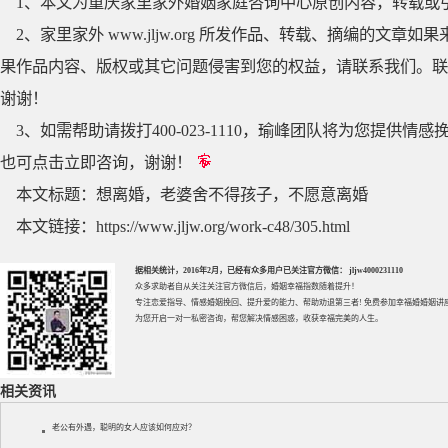
1、本文为重庆家里家外婚姻家庭咨询中心原创内容，转载或
2、家里家外 www.jljw.org 所发作品、转载、摘编的
果作品内容、版权或其它问题侵害到您的权益，请联系我们。联系QQ
谢谢！
3、如需帮助请拨打400-023-1110，瑜峰团队将为您提
也可点击立即咨询，谢谢！
本文标题：
想离婚，老婆舍不得孩子，不愿意离婚
本文链接：
https://www.jljw.org/work-c48/305.html
据相关统计，2016年2月，已经有众多用户已关注官方微信： jljw4000231110
众多求助者自从关注关注官方微信后，婚姻幸福指数随着提升！
专注
恋爱指导
、
情感婚姻挽回
、提升
爱的能力
、帮助
劝退第三者
! 免费参加
幸福婚婚姻讲
为您开启一对一私密咨询，帮您解决情感困惑，收获幸福完美的人生。
相关资讯
老公有外遇，聪明的女人应该如何应对？