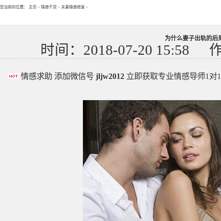
您当前的位置：
主页
>
情感干货
>
夫妻情感修复
>
为什么妻子出轨的后
时间：2018-07-20 15:58
情感求助 添加微信号
jljw2012
立即获取专业情感导师1对