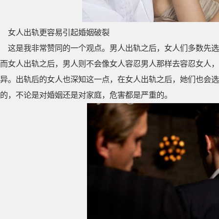
女人出轨更容易引起婚姻破裂
这是我非常赞同的一个观点。男人出轨之后，女人们多数先选
而女人出轨之后，男人则不会像女人容忍男人那样去容忍女人，
异。出轨后的女人也深知这一点，在女人出轨之后，她们也会选
的，不论是对婚姻还是对家庭，危害都是严重的。