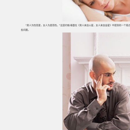
“男人为性而爱，女人为爱而性。”这是约翰 格雷在《男人来自火星，女人来自金星》中提到的一个
些问题。