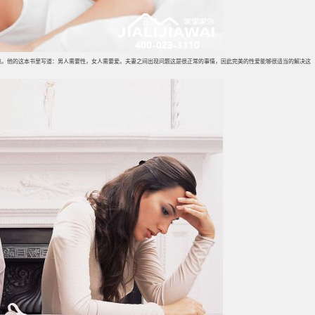
观点。他的这本书里写道：男人需要性，女人需要爱。夫妻之间出现问题这是很正常的事情，因此完美的性爱能够很适当的解决这