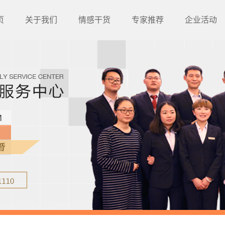
页
关于我们
情感干货
专家推荐
企业活动