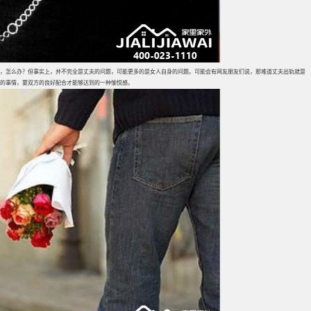
，怎么办？但事实上，并不完全是丈夫的问题，可能更多的是女人自身的问题。可能会有网友朋友们说，那难道丈夫出轨就是
的事情，要双方的良好配合才能够达到的一种愉悦感。