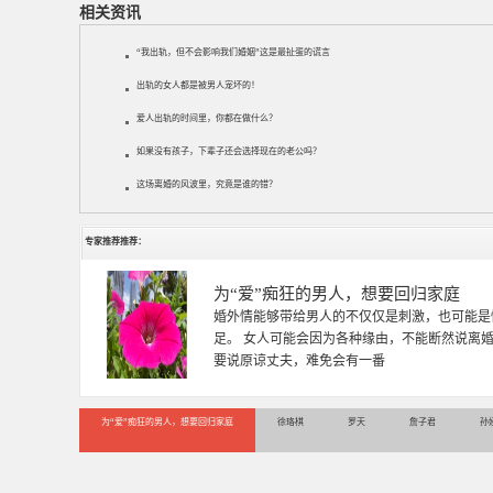
相关资讯
“我出轨，但不会影响我们婚姻”这是最扯蛋的谎言
出轨的女人都是被男人宠坏的！
爱人出轨的时间里，你都在做什么？
如果没有孩子，下辈子还会选择现在的老公吗？
这场离婚的风波里，究竟是谁的错？
专家推荐推荐：
徐珞棋
徐珞棋，婚姻家庭咨询师，毕业于重庆师范大学
多年，对婚姻情感分析、恋爱择偶、夫妻关系，
千小时，积累了丰富的咨
为“爱”痴狂的男人，想要回归家庭
徐珞棋
罗天
詹子君
孙