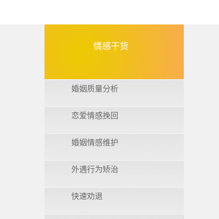
情感干货
婚姻质量分析
恋爱情感挽回
婚姻情感维护
外遇行为矫治
快速劝退