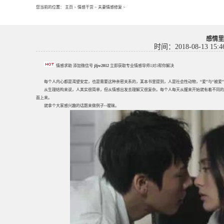
您当前的位置：
主页
>
情感干货
>
夫妻情感修复
>
感情里
时间：2018-08-13 15:4
情感求助 添加微信号
jljw2012
立即获取专业情感导师1对1帮你解决
每个人内心都是渴望安定，也是需要这种亲密关系的，某本书里提到，人是社会性动物，“爱”与“被爱
从生理结构来说，人其实很简单，但从情感出发去理解又很复杂。每个人每天从醒来开始就有着不同的
面上来。
就拿个大家感兴趣的话题来做例子--暧昧。