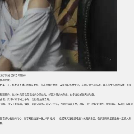
源于网络 侵权告知删除）
的情感态度。
后某一天，你发现了对方的暧昧关系，你或是大吵大闹，或是独自难受哭泣，或是与他平静沟通，表达你受伤害的情绪，可是
能理解的。你对TA的誓言是记挂内心深处的，却因为现实的改变，似乎让你感觉天崩地裂。
说，我可以和他/她分手呀，让他/她后悔去吧。
生活里。你又开始痛苦，慢慢开始被动妥协，却又不甘心，到最后痛苦无奈，感叹一句：我好爱他的，你知道吗，TA为什么要这
撩动着你的内心，你容易抵抗这种魅力吗？很难.......但暧昧又往往很难进入长期关系里，在长期关系里都是有一定投入和
择。