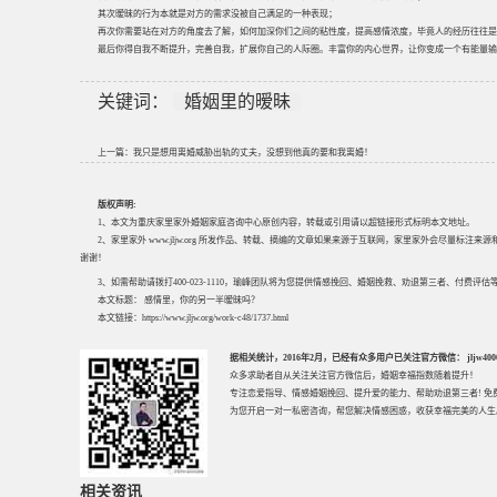
其次暧昧的行为本就是对方的需求没被自己满足的一种表现；
再次你需要站在对方的角度去了解，如何加深你们之间的粘性度，提高感情浓度，毕竟人的经历往往是
最后你得自我不断提升，完善自我，扩展你自己的人际圈。丰富你的内心世界，让你变成一个有能量输
关键词：
婚姻里的暧昧
上一篇：
我只是想用离婚威胁出轨的丈夫，没想到他真的要和我离婚！
版权声明:
1、本文为重庆家里家外婚姻家庭咨询中心原创内容，转载或引用请以超链接形式标明本文地址。
2、家里家外 www.jljw.org 所发作品、转载、摘编的文章如果来源于互联网，家里家外会尽量标注
谢谢！
3、如需帮助请拨打400-023-1110，瑜峰团队将为您提供情感挽回、婚姻挽救、劝退第三者、付费
本文标题：
感情里，你的另一半暧昧吗？
本文链接：
https://www.jljw.org/work-c48/1737.html
据相关统计，2016年2月，已经有众多用户已关注官方微信： jljw40002
众多求助者自从关注关注官方微信后，婚姻幸福指数随着提升！
专注
恋爱指导
、
情感婚姻挽回
、提升
爱的能力
、帮助
劝退第三者
! 
为您开启一对一私密咨询，帮您解决情感困惑，收获幸福完美的人生
相关资讯