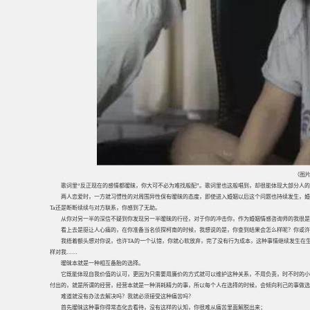
（图片
歌词里“反正现在的感情都暧昧，你大可不必为难找般配”。歌词里也这般唱到，却很能体现大部分人
两人恋爱时，一方就习惯性的对周围异性保有暧昧的态度，即使进入婚姻以后这个问题也持续发生，婚
Ta还是断断续续与对方联系，你感到了无助。
从你对另一半的深信不疑到你发现另一半暧昧的行径，对于你的冲击你，作为婚姻情感咨询师的我很是
看上去是挺让人心痛的，在你准备当名侦探柯南的时候，我想说的是，你查到结果会怎么样呢？你或许会
我捂着额头想对你说，也许TA的一个认错，你就心软放弃，完了没有行为成本，这种事情继续发生在
样对我……
暧昧本就是一种相互备胎的选择。
它既能体现自我价值的认可，更因为只需要用廉价的方式就可以维护这种关系，不用负责，时不时的小惊喜
付出的，就是所谓的经营，经营本就是一种消耗精力的事，所以每个人在选择的时候，会倾向利己的事做选
难道就没有办法去解决吗？我就必须接受这种痛苦吗？
首先暧昧这种事你得常态化去看待，没有这样的认知，你很难从痛苦里面解脱出来；