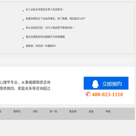
女人出轨无非是因为男人的这两点！
老婆向我坦白了出轨的事实，除了离婚，我还能怎么办？
老公出轨回归后，为什么我还是不能相信他 ?
看这位原配如何向情敌学习经营婚姻
感情里，你的另一半暧昧吗？
心理学专业，从事婚姻情感咨询
情感挽回、家庭关系等咨询超过
400-023-1110
娅
黄明杰
诗悦
陈一筠
鲁芸希
凌诚
申俊