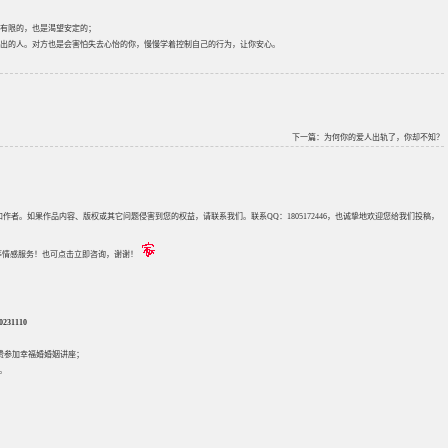
有限的，也是渴望安定的；
出的人。对方也是会害怕失去心怡的你，慢慢学着控制自己的行为，让你安心。
下一篇：
为何你的爱人出轨了，你却不知？
来源和作者。如果作品内容、版权或其它问题侵害到您的权益，请联系我们。联系QQ：1805172446，也诚挚地欢迎您给我们投稿，
评估等情感服务！也可点击立即咨询，谢谢！
31110
免费参加
幸福婚婚姻讲座
；
。