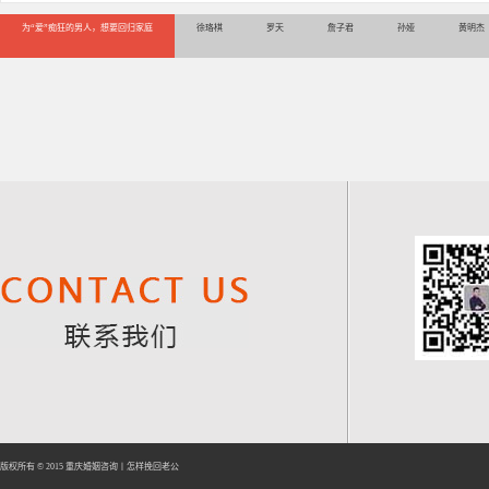
为“爱”痴狂的男人，想要回归家庭
徐珞棋
罗天
詹子君
孙娅
黄明杰
版权所有 © 2015
重庆婚姻咨询
丨
怎样挽回老公