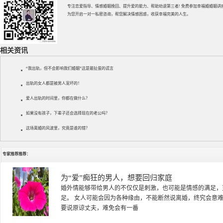
专注
恋爱指导
、
情感婚姻挽回
、提升
爱的能力
、帮助
劝退第三者
! 免费参加
幸福婚婚姻讲
为您开启一对一私密咨询，帮您解决情感困惑，收获幸福完美的人生。
相关资讯
“我出轨，但不会影响我们婚姻”这是最扯蛋的谎言
出轨的女人都是被男人宠坏的！
爱人出轨的时间里，你都在做什么？
如果没有孩子，下辈子还会选择现在的老公吗？
这场离婚的风波里，究竟是谁的错？
专家推荐推荐：
徐珞棋
徐珞棋，婚姻家庭咨询师，毕业于重庆师范大学心理学专业，
多年，对婚姻情感分析、恋爱择偶、夫妻关系，情感挽回、家
千小时，积累了丰富的咨