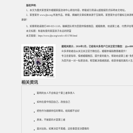
版权声明:
1、本文为重庆家里家外婚姻家庭咨询中心原创内容，转载或引用请以超链接形式标明本文地址。
2、家里家外 www.jljw.org 所发作品、转载、摘编的文章如果来源于互联网，家里家外会尽量标注
谢谢！
3、如需帮助请拨打400-023-1110，瑜峰团队将为您提供情感挽回、婚姻挽救、劝退第三者、付费
本文标题：
和谐有爱的家是孩子永远的财富
本文链接：
https://www.jljw.org/work-c45/1780.html
据相关统计，2016年2月，已经有众多用户已关注官方微信： jljw40002
众多求助者自从关注关注官方微信后，婚姻幸福指数随着提升！
专注
恋爱指导
、
情感婚姻挽回
、提升
爱的能力
、帮助
劝退第三者
! 
为您开启一对一私密咨询，帮您解决情感困惑，收获幸福完美的人生
相关资讯
聪明的女人不会和这个第三者争男人
如何在爱中找回自己，改变自己
把性作为捆绑伴侣的筹码，结局都不会好
原来，不被爱的才是第三者
面对出轨，如果决定不离婚，这些事是坚决要做的