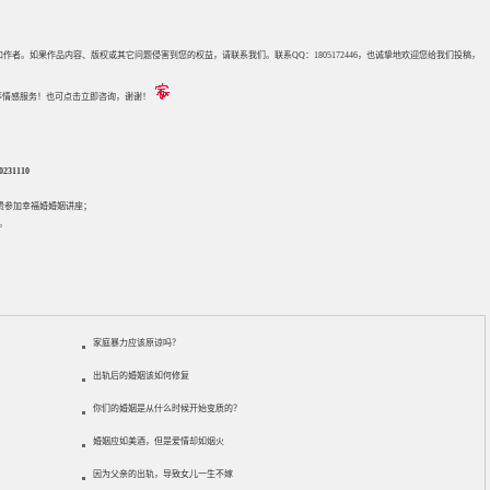
来源和作者。如果作品内容、版权或其它问题侵害到您的权益，请联系我们。联系QQ：1805172446，也诚挚地欢迎您给我们投稿，
评估等情感服务！也可点击立即咨询，谢谢！
31110
免费参加
幸福婚婚姻讲座
；
。
家庭暴力应该原谅吗？
出轨后的婚姻该如何修复
你们的婚姻是从什么时候开始变质的？
婚姻应如美酒，但是爱情却如烟火
因为父亲的出轨，导致女儿一生不嫁