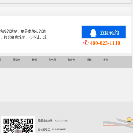
情感的满足，更是虚荣心的满
婚，终究会意难平，心不甘。想
400-023-1110
娅
黄明杰
诗悦
陈一筠
鲁芸希
凌诚
申俊
婚姻挽救热线：400-023-1110
办公室电话：023-81366882