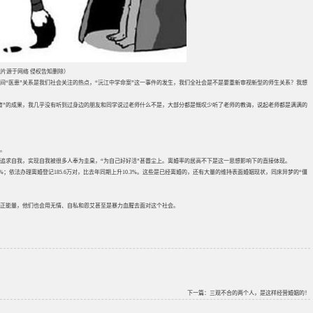
片源于网络 侵权告知删除）
间“医患”关系是我们社会关注的热点，“沅江中学命案”这一事件的发生，我们全社会是不是要重新审视新型的师生关系？我想
教育”的成果，我几乎没有听到过身边的朋友和同学说过老师什么不是，大部分都是慨叹少听了老师的教诲，说起老师都是满满的
节。
追求自我，实现自我被很多人奉为圭臬，“为自己好好活”甚嚣尘上。离婚率的居高不下是这一思想影响下的直接体现。
%；依法办理离婚登记185.6万对，比去年同期上升10.3%。这些是已经离婚的，还有大量的维持表面婚姻现状，同床异梦的“僵
缺正能量，他们也会用无情、自私和怨艾甚至是暴力血腥去面对这个社会。
下一篇：
三观不合的两个人，是这样经营婚姻的！