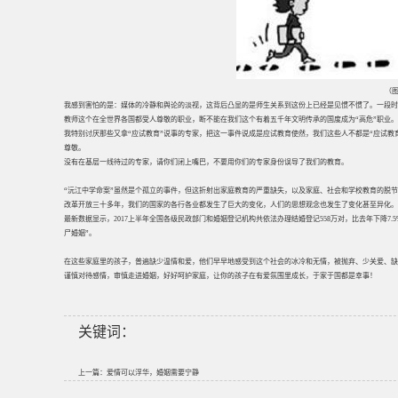
（图
我感到害怕的是：媒体的冷静和舆论的淡视，这背后凸显的是师生关系到这份上已经是见惯不惯了。一段时
教师这个在全世界各国都受人尊敬的职业，断不能在我们这个有着五千年文明传承的国度成为“高危”职业。
我特别讨厌那些又拿“应试教育”说事的专家，把这一事件说成是应试教育使然，我们这些人不都是“应试
尊敬。
没有在基层一线待过的专家，请你们闭上嘴巴，不要用你们的专家身份误导了我们的教育。
“沅江中学命案”虽然是个孤立的事件，但这折射出家庭教育的严重缺失，以及家庭、社会和学校教育的脱
改革开放三十多年，我们的国家的各行各业都发生了巨大的变化，人们的思想观念也发生了变化甚至异化。
最新数据显示，2017上半年全国各级民政部门和婚姻登记机构共依法办理结婚登记558万对，比去年下降7.5
尸婚姻”。
在这些家庭里的孩子，普遍缺少温情和爱，他们早早地感受到这个社会的冰冷和无情，被抛弃、少关爱、
谨慎对待感情，审慎走进婚姻，好好呵护家庭，让你的孩子在有爱氛围里成长，于家于国都是幸事！
关键词：
上一篇：
爱情可以浮华，婚姻需要宁静