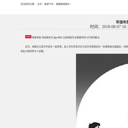
您当前的位置：
主页
>
情感干货
>
婚姻情感维护
>
和谐有
时间：2018-08-07 16:
情感求助 添加微信号
jljw2012
立即获取专业情感导师1对1帮你解决
近日，湖南沅江某中学发生一起命案，高三学生
罗某
杰在与班主任鲍某因为一些事情发生龃龉后，持随
如此大错同样令人扼腕。