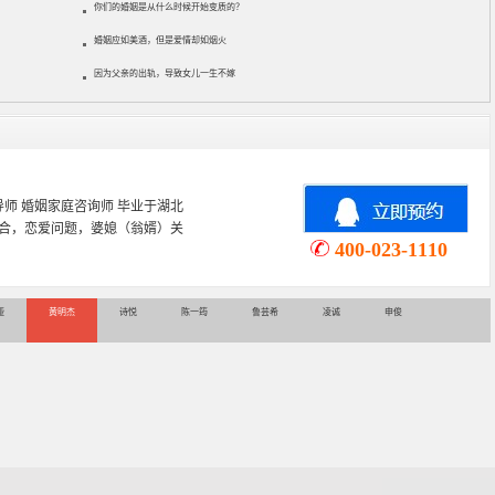
你们的婚姻是从什么时候开始变质的？
婚姻应如美酒，但是爱情却如烟火
因为父亲的出轨，导致女儿一生不嫁
导师 婚姻家庭咨询师 毕业于湖北
合，恋爱问题，婆媳（翁婿）关
400-023-1110
娅
黄明杰
诗悦
陈一筠
鲁芸希
凌诚
申俊