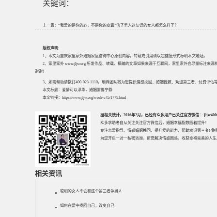
关键词：
上一篇：
“我爱的是你的心，不是你的皮囊”信了男人这句话的女人都怎么样了？
版权声明:
1、本文为重庆家里家外婚姻家庭咨询中心原创内容，转载或引用请以超链接形式标明本文地址。
2、家里家外 www.jljw.org 所发作品、转载、摘编的文章如果来源于互联网，家里家外会尽量标注
谢谢！
3、如需帮助请拨打400-023-1110，瑜峰团队将为您提供情感挽回、婚姻挽救、劝退第三者、付费
本文标题：
爱情可以浮华，婚姻需要宁静
本文链接：
https://www.jljw.org/work-c45/1775.html
据相关统计，2016年2月，已经有众多用户已关注官方微信： jljw40002
众多求助者自从关注关注官方微信后，婚姻幸福指数随着提升！
专注
恋爱指导
、
情感婚姻挽回
、提升
爱的能力
、帮助
劝退第三者
! 
为您开启一对一私密咨询，帮您解决情感困惑，收获幸福完美的人生
相关资讯
聪明的女人不会和这个第三者争男人
如何在爱中找回自己，改变自己