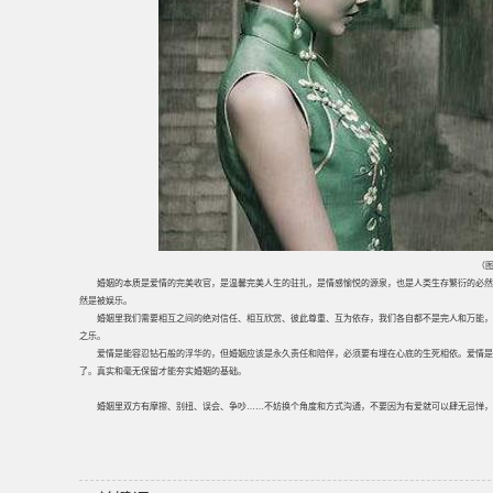
（图
婚姻的本质是爱情的完美收官，是温馨完美人生的驻扎，是情感愉悦的源泉，也是人类生存繁衍的必然
然是被娱乐。
婚姻里我们需要相互之间的绝对信任、相互欣赏、彼此尊重、互为依存，我们各自都不是完人和万能，
之乐。
爱情是能容忍钻石般的浮华的，但婚姻应该是永久责任和陪伴，必须要有埋在心底的生死相依。爱情是
了。真实和毫无保留才能夯实婚姻的基础。
婚姻里双方有摩擦、别扭、误会、争吵……不妨换个角度和方式沟通，不要因为有爱就可以肆无忌惮，