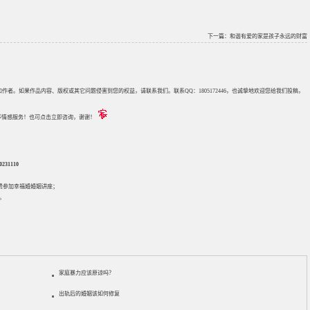
下一篇：
和谐有爱的家是孩子永远的财富
来源和作者。如果作品内容、版权或其它问题侵害到您的权益，请联系我们。联系QQ：1805172446，也诚挚地欢迎您给我们投稿，
评估等情感服务！也可点击立即咨询，谢谢！
31110
免费参加
幸福婚婚姻讲座
；
。
家庭暴力应该原谅吗？
出轨后的婚姻该如何修复