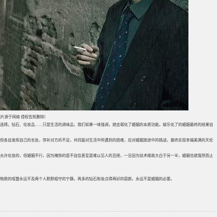
片源于网络 侵权告知删除）
选择。钻石、化妆品……只是生活的调味品，我们如果一味强调，就会弱化了婚姻的本质功能。娱乐化了的婚姻最终的结果自
但各自发挥自己的长处，弥补对方的不足，共同面对生活中所遇到的困难，应对婚姻旅途中的挑战，最终实现幸福美满的天伦
允许化妆的，但婚姻不行，因为掩饰的是不自信甚至是难以见人的丑陋，一旦因为技术缘故大白于另一半，婚姻也就戛然而止
物质的喧嚣永远不及两个人默默相守的宁静。再多的钻石和妆点得再好的容颜，永远不是婚姻的必要。