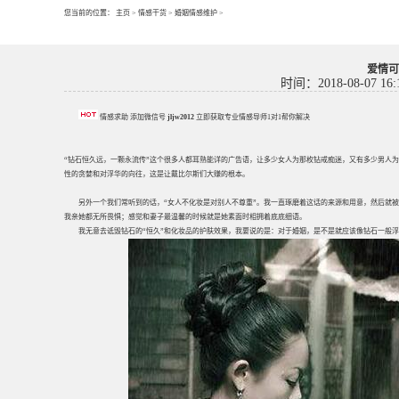
您当前的位置：
主页
>
情感干货
>
婚姻情感维护
>
爱情可
时间：2018-08-07 16:
情感求助 添加微信号
jljw2012
立即获取专业情感导师1对1帮你解决
“钻石恒久远，一颗永流传”这个很多人都耳熟能详的广告语，让多少女人为那枚钻戒痴迷，又有多少男人
性的贪婪和对浮华的向往，这是让戴比尔斯们大赚的根本。
另外一个我们常听到的话，“女人不化妆是对别人不尊重”。我一直琢磨着这话的来源和用意，然后就
我亲她都无所畏惧；感觉和妻子最温馨的时候就是她素面时相拥着底底细语。
我无意去诋毁钻石的“恒久”和化妆品的护肤效果，我要说的是：对于婚姻，是不是就应该像钻石一般