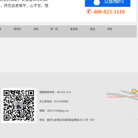
情感挽回、家庭关系等咨询超过
400-023-1110
娅
黄明杰
诗悦
陈一筠
鲁芸希
凌诚
申俊
婚姻挽救热线：400-023-1110
办公室电话：023-81366882
邮箱：
1805172446@qq.com
地址：重庆九龙坡区科园四路金果园139-12号（B7）