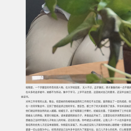
程筱歆，一个学霸型的传奇风雨人物。在大学校园里， 无人不识，品学兼优，德才兼备的她一点不傲
在众多的追求者中，她都不为所动，集中于学习，上学不谈恋爱，这是她对自己的要求。还没毕业她已
妹读书。
对待工作非常的认真，敬业。但是她的性格和她选择的工作岗位不太匹配。虽然做出了一定的成绩，但
在一次同学聚会中，见到了曾经追求过他的学长，曾彭笠。都工作了的大家成熟了很多。学长听说她还
他们就这样很自然的走入婚姻，结婚生子。由于程筱歆工作繁忙，妊娠反应重，于是就辞掉了工作在家
随着女儿的降临，家里忙碌起来。请来婆婆照顾坐月子，矛盾由此开始了。主要是在经济消费观念和
想着自己当时怀我的儿子和女儿的时候，还在担大粪。你咋就这么娇贵呢，让我儿子一个人在外面辛苦
我培养的优秀儿子还没孝顺我呢，你倒是先享福了。所以她还没到儿子家的时候就心理想着一定要给媳
婆婆一切以自我为中心，经常讲述自己当年多辛苦的为了家庭付出，自己儿子多么的优秀，打心眼里想