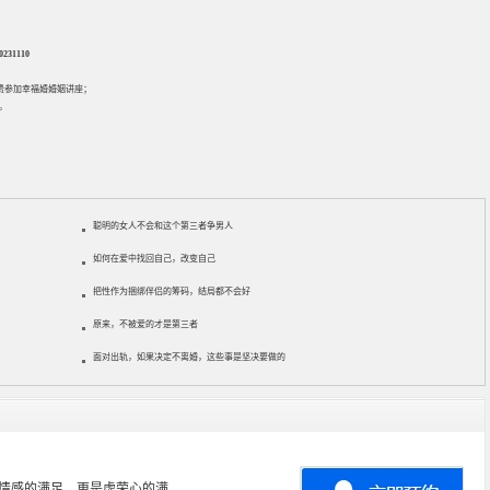
31110
免费参加
幸福婚婚姻讲座
；
。
聪明的女人不会和这个第三者争男人
如何在爱中找回自己，改变自己
把性作为捆绑伴侣的筹码，结局都不会好
原来，不被爱的才是第三者
面对出轨，如果决定不离婚，这些事是坚决要做的
心理学专业，从事婚姻情感咨询