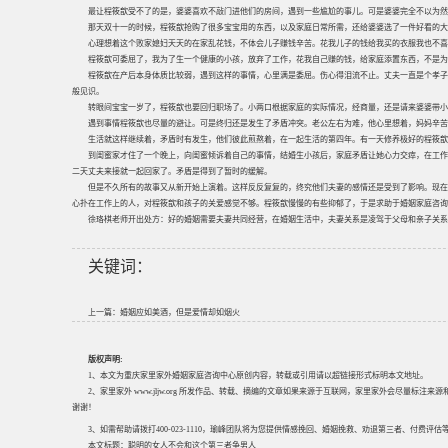
最让程筱歆受不了的是，婆婆喜欢不敲门进他们的房间，遇到一些尴尬的事儿。可是婆婆完全不以为然
那天双十一的时候，程筱歆抢购了很多宝宝用的东西，以及家庭日常所需，还给婆婆选了一件好看的大
心理想着这个败家媳妇天天的在家乱花钱，不体会儿子赚钱辛苦。花我儿子的钱给我买的衣服我也不喜
程筱歆可委屈了，我为了生一个健康的小孩，放弃了工作，花我自己赚的钱，给家庭添置东西，不是为
程筱歆在产后本身体质比较弱，遇到这样的事情，心里满是委屈。伤心得泪流不止。丈夫一直是个孝子
般见识。
转眼间宝宝一岁了，程筱歆也要回归职场了。小两口根据家庭的实际情况，经商量，还是请来婆婆带小
遇到事情程筱歆也尽量的避让。可是终归还是发生了矛盾冲突。老公左右为难，他心里想着，妈妈辛苦
生活就这样继续着，矛盾时有发生，他们彼此煎熬着，在一起生活的第四年。有一天修养极好的程筱歆
到闺蜜家才住了一个晚上，向闺蜜倾诉着自己的事情，结婚生小孩后，家庭矛盾让她心力交瘁，在工作
二天丈夫来接就一起回家了。矛盾是得到了暂时的缓解。
但是不久所有的故事又从新开始上演着。这样反反复复的，终究他们夫妻的感情还是受到了影响。现在
心扑在工作上的人，对程筱歆和孩子的关爱感觉不够。程筱歆慢慢的有些抑郁了，于是求助于婚姻家庭咨询
徐珞棋老师开出处方：好的婚姻需要夫妻共同经营，在婚姻生活中，夫妻关系是凌驾于父母和亲子关系
关键词：
上一篇：
婚姻应如美酒，但是爱情却如烟火
版权声明:
1、本文为重庆家里家外婚姻家庭咨询中心原创内容，转载或引用请以超链接形式标明本文地址。
2、家里家外 www.jljw.org 所发作品、转载、摘编的文章如果来源于互联网，家里家外会尽量标注
谢谢！
3、如需帮助请拨打400-023-1110，瑜峰团队将为您提供情感挽回、婚姻挽救、劝退第三者、付费
本文标题：
聪明的女人不会和这个第三者争男人