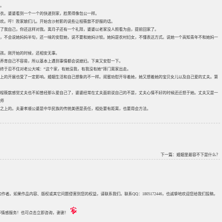
。
衣。婆婆看到一个一个的快递到家，脸黑得像包公一样。
欢。哼！败家娘们儿。开始含沙射影的说些让程筱歆不舒服的话。
了我自己，你还这样对我。离月子还有一个礼拜，婆婆以老家没人照看为由，提前回家了。
，不会说她妈妈半句，还一味的安慰她，说不要和她妈计较。她妈是农村妇女，不懂表达方式。说她一个高知青年不和她妈一
孩。刚开始的时候，还相安无事。
养育自己不容易，所以基本上遇到事情都会说媳妇。下来又安慰一下。
终于忍不住对老公大喊：“这个家，有她没我，有我没有她”摔门离家出走。
上的开展也受了一定影响。婚姻生活和自己想象的不一样。闺蜜劝慰开导着她，她又想着她的宝贝女儿以及自己爱的丈夫。第
程筱歆感觉丈夫也不如曾经那么爱自己了，婆婆经常在丈夫面前说自己的不是，丈夫心情不好的时候还迁怒于她。丈夫又是一
师
之上的。夫妻孝顺公婆是中华民族的传统美德是责任，相处要有距离，也要用会方法。
下一篇：
婚姻里最容不下是什么？
来源和作者。如果作品内容、版权或其它问题侵害到您的权益，请联系我们。联系QQ：1805172446，也诚挚地欢迎您给我们投稿，
评估等情感服务！也可点击立即咨询，谢谢！