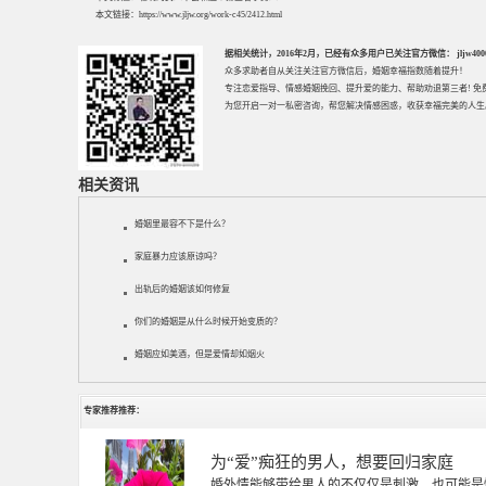
本文链接：
https://www.jljw.org/work-c45/2412.html
据相关统计，2016年2月，已经有众多用户已关注官方微信： jljw40002
众多求助者自从关注关注官方微信后，婚姻幸福指数随着提升！
专注
恋爱指导
、
情感婚姻挽回
、提升
爱的能力
、帮助
劝退第三者
! 
为您开启一对一私密咨询，帮您解决情感困惑，收获幸福完美的人生
相关资讯
婚姻里最容不下是什么？
家庭暴力应该原谅吗？
出轨后的婚姻该如何修复
你们的婚姻是从什么时候开始变质的？
婚姻应如美酒，但是爱情却如烟火
专家推荐推荐：
徐珞棋
徐珞棋，婚姻家庭咨询师，毕业于重庆师范大学