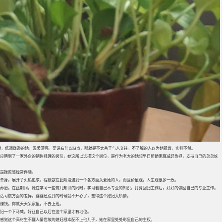
娇，低调谦逊的她，温柔漂亮。要说有什么缺点，那就是不太善于与人交往。不了解的人以为她孤傲，实则不然。
应聘到了一家外企的销售经理的岗位，她这所以选择这个岗位，是作为老大的她想早日帮助家庭减轻负担，支持自己的弟弟妹
是挫败感经常伴随。
单身，展开了火热追求。程筱歆在此阶段遇到一个各方面关爱她的人，而且价值观，人生观很多一致。
养胎。在此期间，她在学习一些育儿知识的同时，学习着自己本专业的知识。打算回归工作后，好好的做回自己的专业工作。
生活习惯方面的差异。婆婆还没到的时候就不开心了，觉得这个媳妇太矫情。
赚钱。你就天天呆家里，不去上班。
妇一个下马威，好让自己以后在这个家里才有地位。
感觉这个高材生不懂人情世故的媳妇根本配不上他儿子，她在家里处处彰显自己的主权。