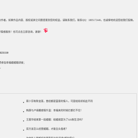
来源和作者。如果作品内容、版权或其它问题侵害到您的权益，请联系我们。联系QQ：1805172446，也诚挚地欢迎您给我们投稿，
评估等情感服务！也可点击立即咨询，谢谢！
31110
免费参加
幸福婚婚姻讲座
；
。
蔡少芬和陈宝莲，曾经都是富豪的情人，可是结局却如此不同
韩庚与卢靖姗感情升温：幸福来的时候拦都拦不住！
王茜华结束第一段婚姻：结婚就是为了AA制生活吗？
双方该怎么经营婚姻，才能白头偕老？