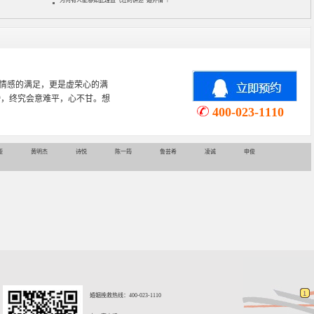
为何有人能够如此理直气壮的讲述“婚外情”？
心理学专业，从事婚姻情感咨询
情感挽回、家庭关系等咨询超过
400-023-1110
娅
黄明杰
诗悦
陈一筠
鲁芸希
凌诚
申俊
婚姻挽救热线：400-023-1110