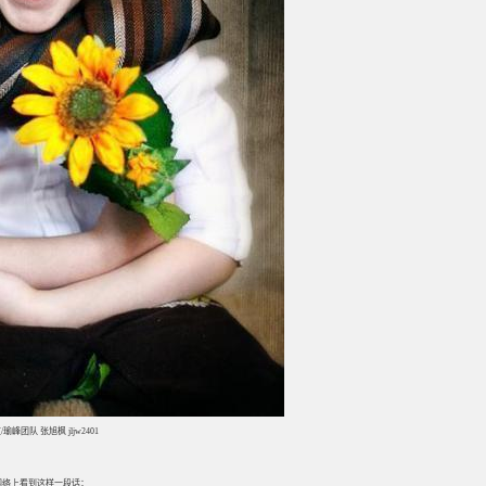
/瑜峰团队 张旭枫 jljw2401
网络上看到这样一段话：