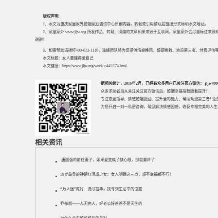
版权声明:
1、本文为重庆家里家外婚姻家庭咨询中心原创内容，转载或引用请以超链接形式标明本文地址。
2、家里家外 www.jljw.org 所发作品、转载、摘编的文章如果来源于互联网，家里家外会尽量标注
谢谢！
3、如需帮助请拨打400-023-1110，瑜峰团队将为您提供情感挽回、婚姻挽救、劝退第三者、付费
本文标题：
女人要懂得爱自己
本文链接：
https://www.jljw.org/work-c44/1174.html
据相关统计，2016年2月，已经有众多用户已关注官方微信： jljw40002
众多求助者自从关注关注官方微信后，婚姻幸福指数随着提升！
专注
恋爱指导
、
情感婚姻挽回
、提升
爱的能力
、帮助
劝退第三者
! 
为您开启一对一私密咨询，帮您解决情感困惑，收获幸福完美的人生
相关资讯
唐国强的前任妻子，如果爱变成了缺心眼，那就要命了
59岁单身的钟楚红活成少女：女人明确这三点，想不幸福都不行！
“万人迷”陈好：洗尽铅华，找寻到生活中的位置
乔布斯——人无完人，好老公好爸爸不是天生的