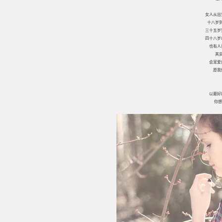
女人从出
十八岁
三十五岁
四十八岁
也有人
其
会宠爱
愿我
以最好
你想