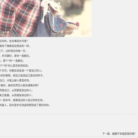
在的你，处在哪段岁月里？
做到了像那段话里说的一样，
当下，过好现在的每一天。
，岁月静好，愿你一直都在。
实，那个“你”一直都在。
那个“你”的心是否依然如初。
个岁月，你都应该变成一个爱自己的人。
喜欢的事情，把自己变成自己喜欢的样子。
自己，才能让被人更喜欢你。
不美好，她的世界怎么能充满美好呢？
得爱自己，从而更爱身边的人；
有正能量，从而感染身边的人；
每一段年华，感谢身边的人经过你的生命。
的敌人，因为是岁月流逝积攒而成了更好的你。
下一篇：
婚姻不幸福是我的错？