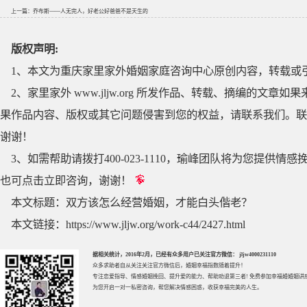
上一篇：
乔布斯——人无完人，好老公好爸爸不是天生的
版权声明:
1、本文为重庆家里家外婚姻家庭咨询中心原创内容，转载或
2、家里家外 www.jljw.org 所发作品、转载、摘编的
果作品内容、版权或其它问题侵害到您的权益，请联系我们。联系QQ
谢谢！
3、如需帮助请拨打400-023-1110，瑜峰团队将为您提
也可点击立即咨询，谢谢！
本文标题：
双方该怎么经营婚姻，才能白头偕老？
本文链接：
https://www.jljw.org/work-c44/2427.html
据相关统计，2016年2月，已经有众多用户已关注官方微信： jljw4000231110
众多求助者自从关注关注官方微信后，婚姻幸福指数随着提升！
专注
恋爱指导
、
情感婚姻挽回
、提升
爱的能力
、帮助
劝退第三者
! 免费参加
幸福婚婚姻讲
为您开启一对一私密咨询，帮您解决情感困惑，收获幸福完美的人生。