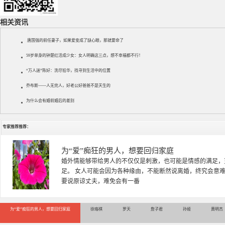
相关资讯
唐国强的前任妻子，如果爱变成了缺心眼，那就要命了
59岁单身的钟楚红活成少女：女人明确这三点，想不幸福都不行！
“万人迷”陈好：洗尽铅华，找寻到生活中的位置
乔布斯——人无完人，好老公好爸爸不是天生的
为什么会有婚前婚后的差别
专家推荐推荐：
徐珞棋
徐珞棋，婚姻家庭咨询师，毕业于重庆师范大学心理学专业，
多年，对婚姻情感分析、恋爱择偶、夫妻关系，情感挽回、家
千小时，积累了丰富的咨
为“爱”痴狂的男人，想要回归家庭
徐珞棋
罗天
詹子君
孙娅
黄明杰