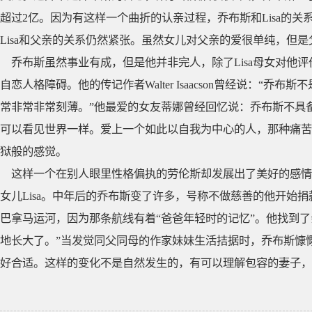
超过2亿。因为有这样一个曲折的认亲过程，乔布斯和Lisa的
Lisa和父亲的关系仍然紧张。虽然女儿对父亲的爱很单纯，但
乔布斯虽然事业有成，但是他并非完人，除了Lisa母女对他评价低
自恋人格障碍。他的传记作者Walter Isaacson曾经说：“
常非常非常刻薄。”他最爱的女友蒂娜曾经回忆说：乔布斯不具
可以看见世界一样。爱上一个如此以自我为中心的人，那种痛苦
狱般的感觉。
这样一个在别人眼里性格偏执的劳伦斯却发展出了美好的感情
女儿Lisa。中年后的乔布斯变了许多，号称不做慈善的他开始
巴拿马运河，因为那条航线有着“爸爸年轻时的记忆”。他找到
地长大了。”当发觉同父同母的作家妹妹生活拮据时，乔布斯慷
好合适。这样的变化不是自然发生的，有可以理解包容的妻子，