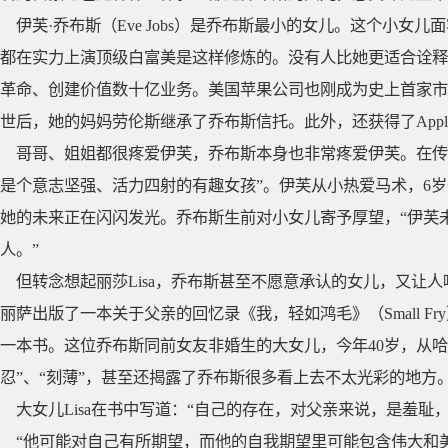
伊芙·乔布斯（Eve Jobs）是乔布斯最小的女儿。这个小女
都在实力上演顶级白富美是这样修炼的。没有人比她更适合诠释
革命、创建价值数十亿业务。美国苹果公司也刚成为史上首家市
世后，她的妈妈劳伦斯继承了乔布斯信托。此外，还获得了Apple I
哥哥、姐姐都很疼爱伊芙，乔布斯本身也非常疼爱伊芙。在传
是个意志坚强、活力四射的有趣女孩”。伊芙从小热爱马术，6岁
她的未来正在闪闪发光。乔布斯生前对小女儿寄予厚望，“伊芙
人。”
但转念想起丽莎Lisa，乔布斯甚至不愿意承认的女儿，又让人唏
丽萨出版了一本关于父亲的回忆录《我，轻如鸿毛》（Small 
一本书。这位乔布斯同前女友非婚生的大女儿，今年40岁，从
忍”、“刻薄”，甚至还揭露了乔布斯很多看上去不太光彩的地方
大女儿Lisa在书中写道：“自己的存在，对父亲来说，是羞耻
“他可能对自己有所期望，而他的自我期望里可能包含伟大和