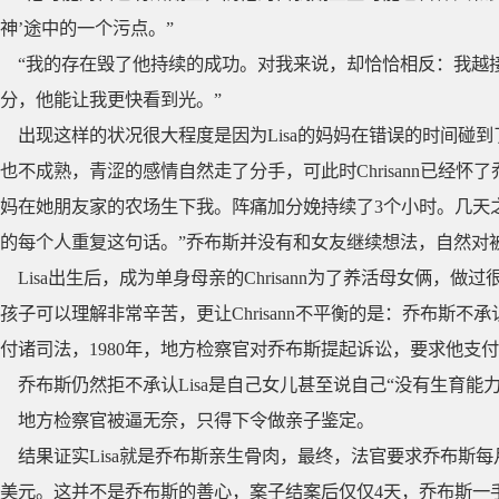
神’途中的一个污点。”
“我的存在毁了他持续的成功。对我来说，却恰恰相反：我越
分，他能让我更快看到光。”
出现这样的状况很大程度是因为Lisa的妈妈在错误的时间碰
也不成熟，青涩的感情自然走了分手，可此时Chrisann已经怀了
妈在她朋友家的农场生下我。阵痛加分娩持续了3个小时。几天之
的每个人重复这句话。”乔布斯并没有和女友继续想法，自然对
Lisa出生后，成为单身母亲的Chrisann为了养活母女俩
孩子可以理解非常辛苦，更让Chrisann不平衡的是：乔布斯不承认L
付诸司法，1980年，地方检察官对乔布斯提起诉讼，要求他支
乔布斯仍然拒不承认Lisa是自己女儿甚至说自己“没有生育能力
地方检察官被逼无奈，只得下令做亲子鉴定。
结果证实Lisa就是乔布斯亲生骨肉，最终，法官要求乔布斯每
美元。这并不是乔布斯的善心，案子结案后仅仅4天，乔布斯一