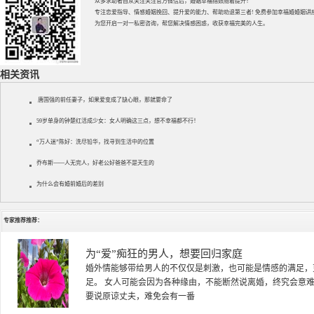
众多求助者自从关注关注官方微信后，婚姻幸福指数随着提升！
专注
恋爱指导
、
情感婚姻挽回
、提升
爱的能力
、帮助
劝退第三者
! 免费参加
幸福婚婚姻讲
为您开启一对一私密咨询，帮您解决情感困惑，收获幸福完美的人生。
相关资讯
唐国强的前任妻子，如果爱变成了缺心眼，那就要命了
59岁单身的钟楚红活成少女：女人明确这三点，想不幸福都不行！
“万人迷”陈好：洗尽铅华，找寻到生活中的位置
乔布斯——人无完人，好老公好爸爸不是天生的
为什么会有婚前婚后的差别
专家推荐推荐：
徐珞棋
徐珞棋，婚姻家庭咨询师，毕业于重庆师范大学心理学专业，
多年，对婚姻情感分析、恋爱择偶、夫妻关系，情感挽回、家
千小时，积累了丰富的咨