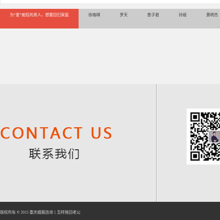
为“爱”痴狂的男人，想要回归家庭
徐珞棋
罗天
詹子君
孙娅
黄明杰
版权所有 © 2015
重庆婚姻咨询
丨
怎样挽回老公