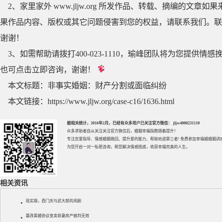
2、家里家外 www.jljw.org 所发作品、转载、摘编的
果作品内容、版权或其它问题侵害到您的权益，请联系我们。联系QQ
谢谢！
3、如需帮助请拨打400-023-1110，瑜峰团队将为您提
也可点击立即咨询，谢谢！
本文标题：
非事实婚姻：财产分割或面临纠纷
本文链接：
https://www.jljw.org/case-c16/1636.html
据相关统计，2016年2月，已经有众多用户已关注官方微信： jljw4000231110
众多求助者自从关注关注官方微信后，婚姻幸福指数随着提升！
专注
恋爱指导
、
情感婚姻挽回
、提升
爱的能力
、帮助
劝退第三者
! 免费参加
幸福婚婚姻讲
为您开启一对一私密咨询，帮您解决情感困惑，收获幸福完美的人生。
相关资讯
现实版，西门庆与武大郎的闹剧
篡改离婚协议变卖前妻房产被判无效