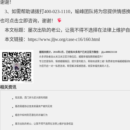
谢谢！
3、如需帮助请拨打400-023-1110，瑜峰团队将为您提
也可点击立即咨询，谢谢！
本文标题：
屡次出轨的老公，让我不得不选择在法律上维护自
本文链接：
https://www.jljw.org/case-c16/160.html
据相关统计，2016年2月，已经有众多用户已关注官方微信： jljw4000231110
众多求助者自从关注关注官方微信后，婚姻幸福指数随着提升！
专注
恋爱指导
、
情感婚姻挽回
、提升
爱的能力
、帮助
劝退第三者
! 免费参加
幸福婚婚姻讲
为您开启一对一私密咨询，帮您解决情感困惑，收获幸福完美的人生。
相关资讯
现实版，西门庆与武大郎的闹剧
篡改离婚协议变卖前妻房产被判无效
婚恋中如何防范潜在的诈骗行为
屡次出轨的老公，让我不得不选择在法律上维护自身权益