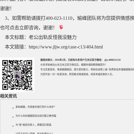
谢谢！
3、如需帮助请拨打400-023-1110，瑜峰团队将为您提
也可点击立即咨询，谢谢！
本文标题：
老公出轨反怪我没魅力
本文链接：
https://www.jljw.org/case-c13/404.html
据相关统计，2016年2月，已经有众多用户已关注官方微信： jljw4000231110
众多求助者自从关注关注官方微信后，婚姻幸福指数随着提升！
专注
恋爱指导
、
情感婚姻挽回
、提升
爱的能力
、帮助
劝退第三者
! 免费参加
幸福婚婚姻讲
为您开启一对一私密咨询，帮您解决情感困惑，收获幸福完美的人生。
相关资讯
爱和婚姻，究竟能伤我们到什么地步？
为什么你的婚姻容易出现问题之教师篇
为“爱”痴狂的男人，想要回归家庭
过不下去可以离婚，但出轨算什么？