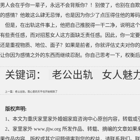
男人会在乎你一辈子，永远不会背叛你？！别傻了，也别在自欺
的感情？他敢这么肆无忌惮，也是因为你少了点压得住他的
但是，在出轨这件事上，他把自己推脱得一干二净，说明这个
有些责任感，而对招惹女人这方面缺乏责任感。因此，你一定要
还是重视物质、地位、面子？如果是前者，你就评估丈夫对你的
让你因为感情之外的东西而继续忍耐。你自己思考一下，权衡后
关键词：
老公出轨
女人魅
上一篇：
老公出轨，我心里的天平也开始倾斜了
版权声明:
1、本文为重庆家里家外婚姻家庭咨询中心原创内容，转载或
2、家里家外 www.jljw.org 所发作品、转载、摘编的
果作品内容、版权或其它问题侵害到您的权益，请联系我们。联系QQ