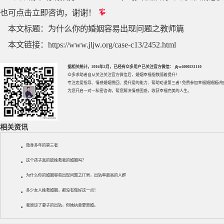
也可点击立即咨询，谢谢！
本文标题：
为什么你的婚姻容易出现问题之教师篇
本文链接：
https://www.jljw.org/case-c13/2452.html
据相关统计，2016年2月，已经有众多用户已关注官方微信： jljw4000231110
众多求助者自从关注关注官方微信后，婚姻幸福指数随着提升！
专注
恋爱指导
、
情感婚姻挽回
、提升
爱的能力
、帮助
劝退第三者
! 免费参加
幸福婚婚姻讲
为您开启一对一私密咨询，帮您解决情感困惑，收获幸福完美的人生。
相关资讯
隐身多年的第三者
这个孩子真的能挽救我的婚姻吗？
为什么你的婚姻容易出现问题之IT男，出轨率最高的人群
多少女人挽救婚姻，都没有做好这一点！
我原谅了妻子的出轨，但她执意要离婚。