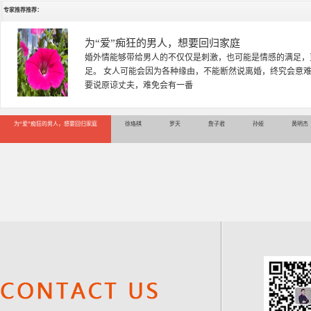
专家推荐推荐：
徐珞棋
徐珞棋，婚姻家庭咨询师，毕业于重庆师范大学心理学专业，
多年，对婚姻情感分析、恋爱择偶、夫妻关系，情感挽回、家
千小时，积累了丰富的咨
为“爱”痴狂的男人，想要回归家庭
徐珞棋
罗天
詹子君
孙娅
黄明杰