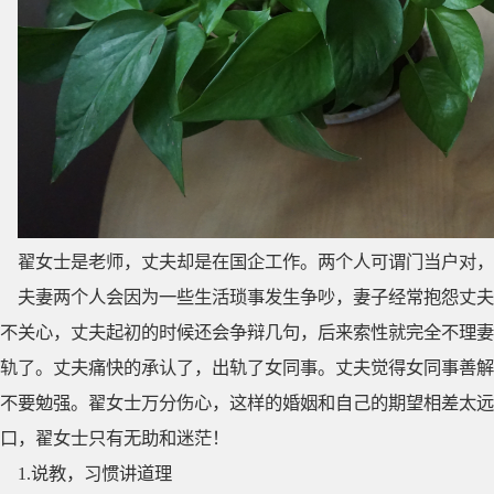
翟女士是老师，丈夫却是在国企工作。两个人可谓门当户对，
夫妻两个人会因为一些生活琐事发生争吵，妻子经常抱怨丈夫
不关心，丈夫起初的时候还会争辩几句，后来索性就完全不理妻
轨了。丈夫痛快的承认了，出轨了女同事。丈夫觉得女同事善解
不要勉强。翟女士万分伤心，这样的婚姻和自己的期望相差太远
口，翟女士只有无助和迷茫！
1.说教，习惯讲道理