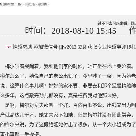
您当前的位置：
主页
>
案例分析
>
挽救婚姻
>
过不下去可以离婚，但
时间：2018-08-10 15:45
情感求助 添加微信号
jljw2012
立即获取专业情感导师1对
梅尔吵着哭闹着，我到他们家的时候，她正坐在地上哭泣着。
梅尔怎么了，她说自己的老公出轨了，今早吵了一架，因为她老
说，这算什么事儿啊？好好的家不要，非要去和那个狐狸精缠绵
么多年，这点敞亮劲儿都没有，真是枉费我对他那么好。
是啊，梅尔对丈夫那叫一个好，百依百顺不说，出钱又出力啊
产就高达几千万，她丈夫家不如她，但是梅尔并没有因此嫌弃，
的梅尔来说，为了这段婚姻她付出了很多，从一个大小姐成为了
事小事都一手操持。