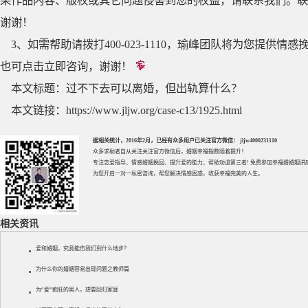
果作品内容、版权或其它问题侵害到您的权益，请联系我们。联系QQ
谢谢！
3、如需帮助请拨打400-023-1110，瑜峰团队将为您提
也可点击立即咨询，谢谢！
本文标题：
过不下去可以离婚，但出轨算什么？
本文链接：
https://www.jljw.org/case-c13/1925.html
据相关统计，2016年2月，已经有众多用户已关注官方微信： jljw4000231110
众多求助者自从关注关注官方微信后，婚姻幸福指数随着提升！
专注
恋爱指导
、
情感婚姻挽回
、提升
爱的能力
、帮助
劝退第三者
! 免费参加
幸福婚婚姻讲
为您开启一对一私密咨询，帮您解决情感困惑，收获幸福完美的人生。
相关资讯
爱和婚姻，究竟能伤我们到什么地步？
为什么你的婚姻容易出现问题之教师篇
为“爱”痴狂的男人，想要回归家庭