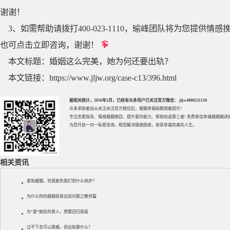
谢谢！
3、如需帮助请拨打400-023-1110，瑜峰团队将为您提
也可点击立即咨询，谢谢！
本文标题：
婚姻这么完美，她为何还要出轨？
本文链接：
https://www.jljw.org/case-c13/396.html
据相关统计，2016年2月，已经有众多用户已关注官方微信： jljw4000231110
众多求助者自从关注关注官方微信后，婚姻幸福指数随着提升！
专注
恋爱指导
、
情感婚姻挽回
、提升
爱的能力
、帮助
劝退第三者
! 免费参加
幸福婚婚姻讲
为您开启一对一私密咨询，帮您解决情感困惑，收获幸福完美的人生。
相关资讯
爱和婚姻，究竟能伤我们到什么地步？
为什么你的婚姻容易出现问题之教师篇
为“爱”痴狂的男人，想要回归家庭
过不下去可以离婚，但出轨算什么？