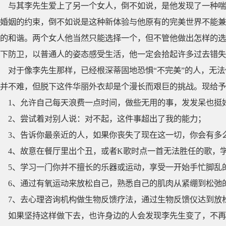
与其李先生爱上了另一个女人，倒不如说，是他发现了一种喘
婚姻的约束，倒不如说是这种新体验与他原有的完美世界不能兼
的和谐。两个女人他当然只能选择一个，但不管他做出怎样的选
下防卫，以普通人的姿态感受生活，他一定会拾起许多过去错失
对于像李先生那样，已经根深蒂固地恐惧“不完美”的人，无
并不难，但脱下这件华丽外衣却是个漫长而艰巨的挑战。现给予
1、允许自己每天浪费一点时间，做些无用的事，发发呆也挺
2、尝试着对别人说：对不起，这件事超出了我的能力；
3、告诉你最亲近的人，如果你丧失了现在这一切，你会有多
4、故意在餐厅里出个丑，或者K歌时点一首无法胜任的歌，
5、学习一门你并不擅长的乐器或运动，享受一开始手忙脚乱
6、通过有氧运动来放松自己，熟悉自己的肌肉从紧绷到松弛
7、去心理咨询机构做生物反馈疗法，通过生物反馈仪达到放
如果坚持这样做下去，也许身边的人会发现李先生变了，不