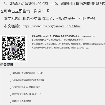
3、如需帮助请拨打400-023-1110，瑜峰团队将为您提
也可点击立即咨询，谢谢！
本文标题：
和老公结婚13年了，他仍然离开了和我孩子!
本文链接：
https://www.jljw.org/case-c13/392.html
据相关统计，2016年2月，已经有众多用户已关注官方微信： jljw4000231110
众多求助者自从关注关注官方微信后，婚姻幸福指数随着提升！
专注
恋爱指导
、
情感婚姻挽回
、提升
爱的能力
、帮助
劝退第三者
! 免费参加
幸福婚婚姻讲
为您开启一对一私密咨询，帮您解决情感困惑，收获幸福完美的人生。
相关资讯
爱和婚姻，究竟能伤我们到什么地步？
为什么你的婚姻容易出现问题之教师篇
为“爱”痴狂的男人，想要回归家庭
过不下去可以离婚，但出轨算什么？
掌握五个步骤挽救婚姻