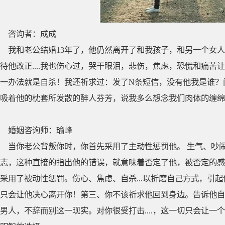
咨询者：成成
我和老公结婚13年了，他仍然离开了和我孩子，和另一个女
待他改正....我也伤心过，哭干眼泪，悲伤，焦虑，恐慌和痛
一办法就是自杀！我还祈求过：发了N条短信，没有他我是谁？
吸着他的枕套所发散的醉人芬芳，说我多么想念我们肉体的缠绵，但
婚姻咨询师：瑜峰
当你老公背叛你时，你首先采用了主动性惩罚他。 生气、吵闹、
志，这种直接的指出他的错误，就意味着否定了他，被否定的感
采用了被动性惩罚。伤心、焦虑、自杀...以折磨自己方式，引
只会让他决心离开你！第三、你不该祈求他回到身边。告诉他自
男人，不辞而别这一现实。对你很受打击....，这一切只会让