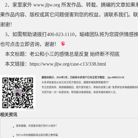
2、家里家外 www.jljw.org 所发作品、转载、摘编的
果作品内容、版权或其它问题侵害到您的权益，请联系我们。联系QQ
谢谢！
3、如需帮助请拨打400-023-1110，瑜峰团队将为您提
也可点击立即咨询，谢谢！
本文标题：
老公和小三的感情总是反复 始终断不彻底
本文链接：
https://www.jljw.org/case-c13/338.html
据相关统计，2016年2月，已经有众多用户已关注官方微信： jljw4000231110
众多求助者自从关注关注官方微信后，婚姻幸福指数随着提升！
专注
恋爱指导
、
情感婚姻挽回
、提升
爱的能力
、帮助
劝退第三者
! 免费参加
幸福婚婚姻讲
为您开启一对一私密咨询，帮您解决情感困惑，收获幸福完美的人生。
相关资讯
爱和婚姻，究竟能伤我们到什么地步？
为什么你的婚姻容易出现问题之教师篇