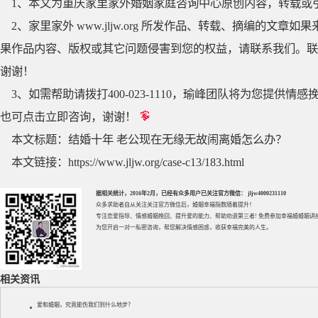
1、本文为重庆家里家外婚姻家庭咨询中心原创内容，转载或
2、家里家外 www.jljw.org 所发作品、转载、摘编的
果作品内容、版权或其它问题侵害到您的权益，请联系我们。联系QQ
谢谢！
3、如需帮助请拨打400-023-1110，瑜峰团队将为您提
也可点击立即咨询，谢谢！
本文标题：
结婚十年 老公现在无缘无故闹离婚怎么办？
本文链接：
https://www.jljw.org/case-c13/183.html
据相关统计，2016年2月，已经有众多用户已关注官方微信： jljw4000231110
众多求助者自从关注关注官方微信后，婚姻幸福指数随着提升！
专注
恋爱指导
、
情感婚姻挽回
、提升
爱的能力
、帮助
劝退第三者
! 免费参加
幸福婚婚姻讲
为您开启一对一私密咨询，帮您解决情感困惑，收获幸福完美的人生。
相关资讯
爱和婚姻，究竟能伤我们到什么地步？