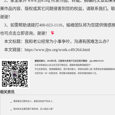
2、家里家外 www.jljw.org 所发作品、转载、摘编的
果作品内容、版权或其它问题侵害到您的权益，请联系我们。联系QQ
谢谢！
3、如需帮助请拨打400-023-1110，瑜峰团队将为您提
也可点击立即咨询，谢谢！
本文标题：
我和老公经常为小事争吵，沟通有困难怎么办？
本文链接：
https://www.jljw.org/work-c49/264.html
据相关统计，2016年2月，已经有众多用户已关注官方微信： jljw4000231110
众多求助者自从关注关注官方微信后，婚姻幸福指数随着提升！
专注
恋爱指导
、
情感婚姻挽回
、提升
爱的能力
、帮助
劝退第三者
! 免费参加
幸福婚婚姻讲
为您开启一对一私密咨询，帮您解决情感困惑，收获幸福完美的人生。
相关资讯
遭家暴还沉默的女人，都是没有底气的女人。
我向前女友要回属于我的钱，怎么就这么难？