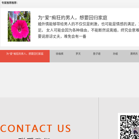
专家推荐推荐：
徐珞棋
徐珞棋，婚姻家庭咨询师，毕业于重庆师范大学心理学专业，
多年，对婚姻情感分析、恋爱择偶、夫妻关系，情感挽回、家
千小时，积累了丰富的咨
为“爱”痴狂的男人，想要回归家庭
徐珞棋
罗天
詹子君
孙娅
黄明杰