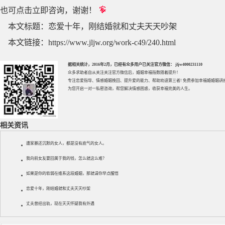
也可点击立即咨询，谢谢！
本文标题：
恋爱十年，刚结婚就和丈夫天天吵架
本文链接：
https://www.jljw.org/work-c49/240.html
据相关统计，2016年2月，已经有众多用户已关注官方微信： jljw4000231110
众多求助者自从关注关注官方微信后，婚姻幸福指数随着提升！
专注
恋爱指导
、
情感婚姻挽回
、提升
爱的能力
、帮助
劝退第三者
! 免费参加
幸福婚婚姻讲
为您开启一对一私密咨询，帮您解决情感困惑，收获幸福完美的人生。
相关资讯
遭家暴还沉默的女人，都是没有底气的女人。
我向前女友要回属于我的钱，怎么就这么难？
如果是你的软弱在维系这段婚姻，那就请你早点醒悟
恋爱十年，刚结婚就和丈夫天天吵架
丈夫曾经出轨，现在天天怀疑我有外遇