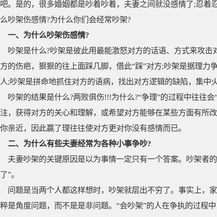
吧。是的，很多婚姻都是吵着吵着，夫妻之间就没感情了;忍着
么吵架伤感情?为什么你们会经常吵架?
一、为什么吵架伤感情?
吵架是什么?吵架是彼此用最能激怒对方的话语、方式来攻击对
方的伤疤，狠狠的往上面踩几脚，借此“踩”对方;吵架是据理力
人;吵架是拼命地抓住对方的语病，找出对方逻辑的缺陷，集中
吵架的结果是什么?两败俱伤!!!为什么?“争理”的过程中往往
注，获得对方的关心和理解，或希望对方能够在某些方面有所改
你亲近，因此赢了理往往使对方更对你没有感情而已。
二、为什么有些夫妻经常为各种小事争吵?
夫妻吵架的关键原因是以为事情一定只有一个答案。吵架者的
了”。
问题是当两个人都这样想时，吵架就层出不穷了。事实上，家
粹是角度问题，而不是是非问题。“会吵架”的人在争执的过程