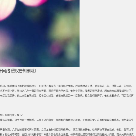
于网络 侵权告知删除）
老公出轨，那时候孩子的奶粉钱都没有，可是他开着车去上海找那个女的，后来我原谅了他，后来的这几年，他接二连三的创业，
吃不吃得上饭，所以这几年一直是我在养家，而且还要为他善后，他创业差钱，我老是帮他凑钱，所有的亲戚那我都借过了，
老是先我妥协，他从来没有哄过我，没有关心过我，感觉自已就是一个提款机，现在我们分开了，他也求着合好，可是我怕再
所抚慰和留恋，是么？
续苦苦撑着，放手也是一种解脱。从你上述内容看，你的婚内帮助是无原则，无底限的爱。这点你需要自我成长，避免凄苦生
严重酗酒，几乎每晚都要喝醉才回家。女朋友有时候看到他很开心，但又很快推开他，让他再也不要去找她。他说：我可以不
样才能让她不喝酒，变回以前的样子呢？从这个男性的角度来看，似乎喝酒就是阻碍她们之间交往的大问题，而从关系的模式