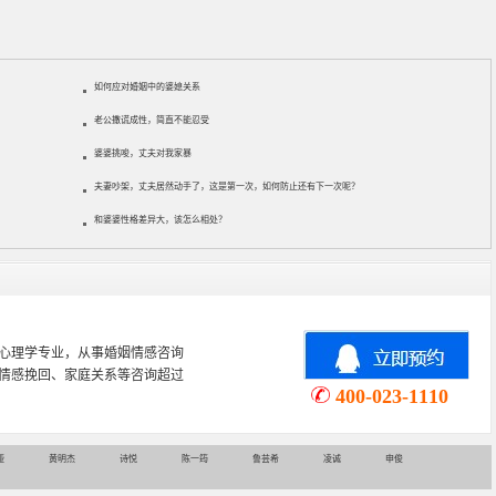
如何应对婚姻中的婆媳关系
老公撒谎成性，简直不能忍受
婆婆挑唆，丈夫对我家暴
夫妻吵架，丈夫居然动手了，这是第一次，如何防止还有下一次呢？
和婆婆性格差异大，该怎么相处？
心理学专业，从事婚姻情感咨询
情感挽回、家庭关系等咨询超过
400-023-1110
娅
黄明杰
诗悦
陈一筠
鲁芸希
凌诚
申俊