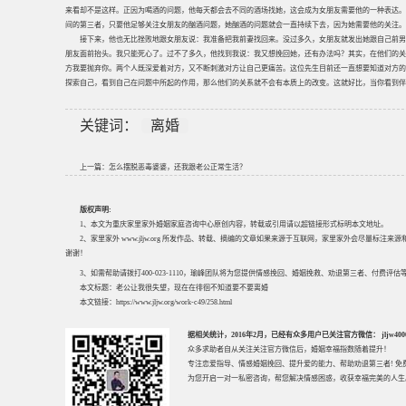
来看却不是这样。正因为喝酒的问题，他每天都会去不同的酒场找她，这会成为女朋友需要他的一种表达。
间的第三者，只要他足够关注女朋友的酗酒问题，她酗酒的问题就会一直持续下去，因为她需要他的关注。
接下来，他也无比挫败地跟女朋友说：我准备把我前妻找回来。没过多久，女朋友就发出她跟自己前男
朋友面前抬头。我只能死心了。过不了多久，他找到我说：我又想挽回她，还有办法吗？其实，在他们的关
方我要抛弃你。两个人既深爱着对方，又不断刺激对方让自己更痛苦。这位先生目前还一直想要知道对方的
探索自己，看到自己在问题中所起的作用，那么他们的关系就不会有本质上的改变。这就好比，当你看到伴
关键词：
离婚
上一篇：
怎么摆脱恶毒婆婆，还我跟老公正常生活？
版权声明:
1、本文为重庆家里家外婚姻家庭咨询中心原创内容，转载或引用请以超链接形式标明本文地址。
2、家里家外 www.jljw.org 所发作品、转载、摘编的文章如果来源于互联网，家里家外会尽量标注
谢谢！
3、如需帮助请拨打400-023-1110，瑜峰团队将为您提供情感挽回、婚姻挽救、劝退第三者、付费
本文标题：
老公让我很失望，现在在徘徊不知道要不要离婚
本文链接：
https://www.jljw.org/work-c49/258.html
据相关统计，2016年2月，已经有众多用户已关注官方微信： jljw40002
众多求助者自从关注关注官方微信后，婚姻幸福指数随着提升！
专注
恋爱指导
、
情感婚姻挽回
、提升
爱的能力
、帮助
劝退第三者
! 
为您开启一对一私密咨询，帮您解决情感困惑，收获幸福完美的人生