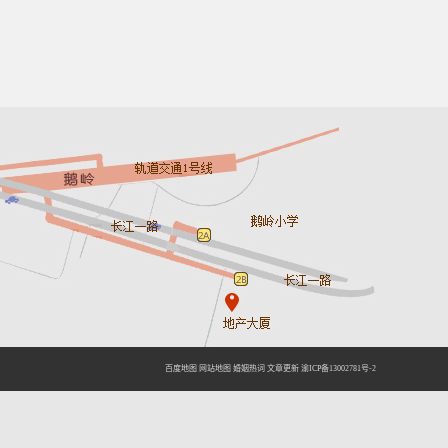
百度地图
网站地图
婚姻热词
文章更新
渝ICP备13002781号-2