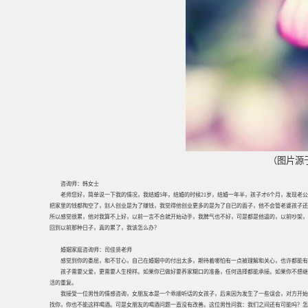
（图片源
咨询师：韩女士
老师您好，简单说一下我的情况，我结婚5年，结婚的时候21岁，结婚一年半，孩子才6个月，发现
把家里的钱都掏空了，别人创业是为了赚钱，我觉得他创业更多的是为了自已的面子，他不会管老婆孩子还
所以感觉很累，他对我算不上好，以前一言不合就开始动手，我脾气也不好，可是都是他逼的，以前吵架，
回到以前那种日子，真的累了，我该怎么办？
婚姻家庭咨询师：司佳贤老师
感觉到你的委屈，和不甘心，自己在婚姻中的付出太多，期待着哪怕有一点被理解和关心，也许都能有
孩子需要父爱，更需要人生榜样。如果你已做好要养家糊口的准备，任何选择都能承接。如果你不想继
活的重复。
我接受一位男性的情感咨询，女朋友本是一个乖顺听话的女孩子，后来因为发生了一些误会，对方开始
找你，你也不能这样喝酒。可是女朋友的喝酒问题一直没有改善。这位男性问我：我们之间还有可能吗？怎