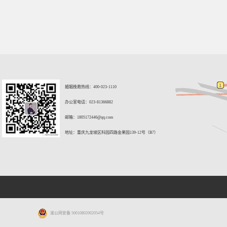
婚姻挽救热线：400-023-1110
办公室电话：023-81366882
邮箱：
1805172446@qq.com
地址：重庆九龙坡区科园四路金果园139-12号（B7）
渝公网安备 50010802002054号