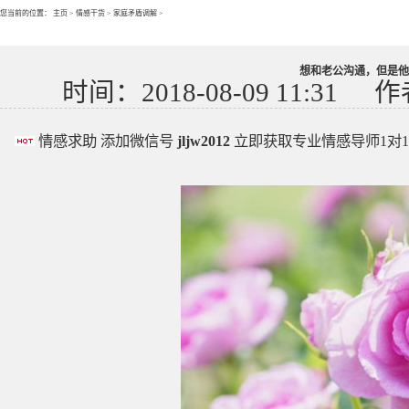
您当前的位置：
主页
>
情感干货
>
家庭矛盾调解
>
想和老公沟通，但是他
时间：2018-08-09 11:31
作
情感求助 添加微信号
jljw2012
立即获取专业情感导师1对