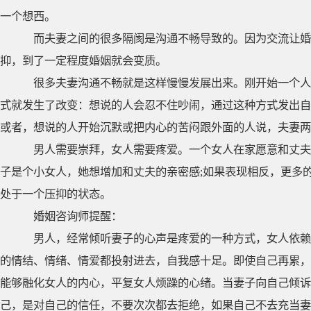
一个想西。
而夫妻之间的很多隔阂是沟通不畅导致的。因为交流让婚
抑，到了一定程度婚姻就会变质。
很多夫妻沟通不畅就是这样慢慢发展出来。刚开始一个人
式就发生了改变：想说的人会忍不住吵闹，通过这种方式发出自
或者，想说的人开始沉默或把内心的苦闷跟外面的人说，夫妻两
男人需要崇拜，女人需要疼爱。一个女人在家愿意和丈夫
子是个小女人，她想增加和丈夫的亲密感;如果表现相反，更多
处于一个压抑的状态。
婚姻咨询师提醒：
男人，经常倾听妻子的心声是疼爱的一种方式，女人依赖
的情结、情绪、情爱都投射进去，自我感十足。即使自己再累，
能够融化女人的内心，平复女人烦躁的心绪。当妻子向自己倾诉
己，是对自己的信任，不要次次都去拒绝，如果自己不去充当妻