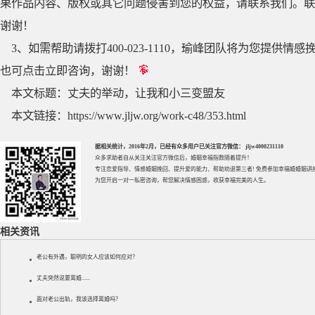
果作品内容、版权或其它问题侵害到您的权益，请联系我们。联系QQ
谢谢！
3、如需帮助请拨打400-023-1110，瑜峰团队将为您提
也可点击立即咨询，谢谢！
本文标题：
丈夫的举动，让我和小三变盟友
本文链接：
https://www.jljw.org/work-c48/353.html
据相关统计，2016年2月，已经有众多用户已关注官方微信： jljw4000231110
众多求助者自从关注关注官方微信后，婚姻幸福指数随着提升！
专注
恋爱指导
、
情感婚姻挽回
、提升
爱的能力
、帮助
劝退第三者
! 免费参加
幸福婚婚姻讲
为您开启一对一私密咨询，帮您解决情感困惑，收获幸福完美的人生。
相关资讯
老公有外遇，聪明的女人应该如何应对？
丈夫突然说要离婚......
面对老公出轨，我该选择离婚吗？