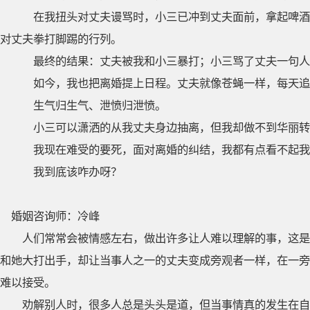
在我扭头对丈夫谩骂时，小三已冲到丈夫面前，拿起啤酒
对丈夫拳打脚踢的行列。
最终的结果：丈夫被我和小三暴打；小三骂了丈夫一句人
如今，我也把离婚提上日程。丈夫就像苍蝇一样，每天追
生气归生气、泄愤归泄愤。
小三可以潇洒的从我丈夫身边抽离，但我却做不到华丽转
我现在难受的要死，面对离婚的纠结，我都有点看不起我
我到底该咋办呀？
婚姻咨询师：冷峰
人们常常会被情感左右，做出许多让人难以理解的事，这是
和她大打出手，却让当事人之一的丈夫变成旁观者一样，在一旁
难以接受。
劝解别人时，很多人总是头头是道，但当事情真的发生在自