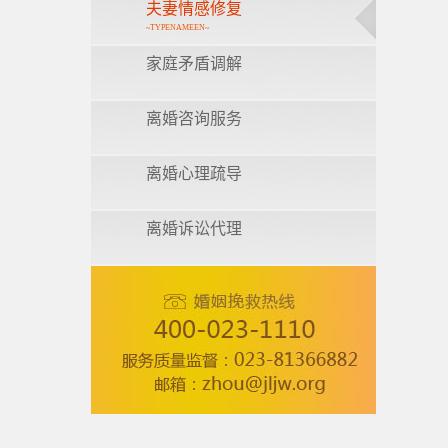
夫妻情感修复
~TYPENAMEEN~
家庭矛盾调解
离婚咨询服务
离婚心理疏导
离婚诉讼代理