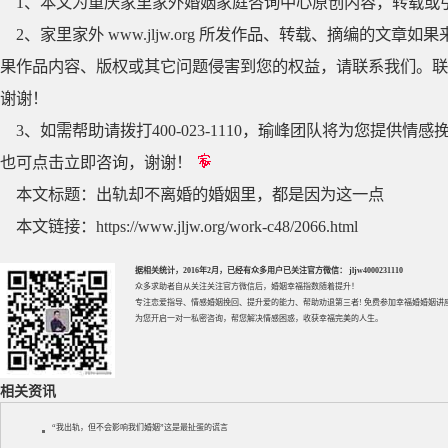
1、本文为重庆家里家外婚姻家庭咨询中心原创内容，转载或
2、家里家外 www.jljw.org 所发作品、转载、摘编的
果作品内容、版权或其它问题侵害到您的权益，请联系我们。联系QQ
谢谢！
3、如需帮助请拨打400-023-1110，瑜峰团队将为您提
也可点击立即咨询，谢谢！
本文标题：
出轨却不离婚的婚姻里，都是因为这一点
本文链接：
https://www.jljw.org/work-c48/2066.html
据相关统计，2016年2月，已经有众多用户已关注官方微信： jljw4000231110
众多求助者自从关注关注官方微信后，婚姻幸福指数随着提升！
专注
恋爱指导
、
情感婚姻挽回
、提升
爱的能力
、帮助
劝退第三者
! 免费参加
幸福婚婚姻讲
为您开启一对一私密咨询，帮您解决情感困惑，收获幸福完美的人生。
相关资讯
“我出轨，但不会影响我们婚姻”这是最扯蛋的谎言