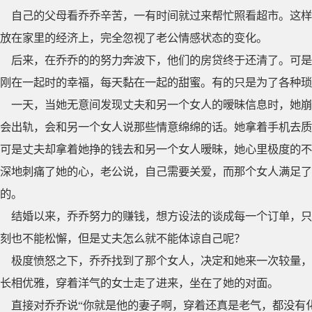
自己的父母看乔乔辛苦，一有时间就过来帮忙照看超市。这样
放在家里的经济上，完全忽视了老公情感状态的变化。
后来，在乔乔的的努力奔波下，他们的房贷终于还清了。可是
刚在一起时的幸福，每天黏在一起的甜蜜。有的只是为了各种琐
一天，当她无意间发现丈夫和另一个女人的暧昧信息时，她崩
会出轨，会和另一个女人说那些情意绵绵的话。她拿着手机去质
可是丈夫却拿着她挣的钱去和另一个女人暧昧，她心里极度的不
深地刺痛了她的心，老公说，自己需要关爱，而那个女人满足了
的。
结婚以来，乔乔努力的赚钱，想方设法的谈成每一个订单，只
刻也不能松懈，但是丈夫怎么就不能体谅自己呢？
极度愤怒之下，乔乔找到了那个女人，决定和她来一次较量，
长相优雅，穿着洋气的女士走了进来，坐在了她的对面。
直接对乔乔说“你就是他的妻子啊，穿着还真是老气，都没有