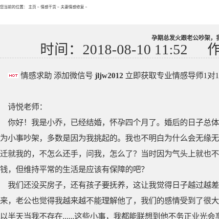
您当前的位置：
主页
>
情感干货
>
夫妻情感修复
>
孕期总发火跟老公吵架，
时间：2018-08-10 11:52
情感求助 添加微信号
jljw2012
立即获取专业情感导师1对
诗悦老师：
你好！我是小乔，已经结婚，怀孕四个月了。婚后的日子总体
为小事吵架，多数是因为我挑起的。我也不明白为什么会无缘无
迁就我的，不怎么还手，问我，怎么了？当时因为气头上就也不
钱，但维持平常的生活是应该有保障的吧？
我们还没买房子，还有孩子要抚养，这让我觉得日子越过越差
来，老公也觉得我越来越不能理解他了，我们的感情受到了很大
以半天当我不存在......这些小事，我都能联想到他不务正业