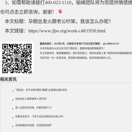
3、如需帮助请拨打400-023-1110，瑜峰团队将为您提
也可点击立即咨询，谢谢！
本文标题：
孕期总发火跟老公吵架，我该怎么办呢？
本文链接：
https://www.jljw.org/work-c48/1950.html
据相关统计，2016年2月，已经有众多用户已关注官方微信： jljw4000231110
众多求助者自从关注关注官方微信后，婚姻幸福指数随着提升！
专注
恋爱指导
、
情感婚姻挽回
、提升
爱的能力
、帮助
劝退第三者
! 免费参加
幸福婚婚姻讲
为您开启一对一私密咨询，帮您解决情感困惑，收获幸福完美的人生。
相关资讯
“我出轨，但不会影响我们婚姻”这是最扯蛋的谎言
出轨的女人都是被男人宠坏的！
爱人出轨的时间里，你都在做什么？
如果没有孩子，下辈子还会选择现在的老公吗？
这场离婚的风波里，究竟是谁的错？