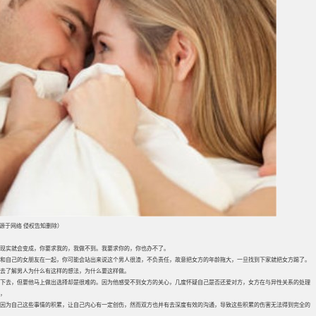
片源于网络 侵权告知删除）
现实就会变成，你要求我的，我做不到。我要求你的，你也办不了。
要和自己的女朋友在一起，你可能会站出来说这个男人很渣，不负责任，故意把女方的年龄拖大，一旦找到下家就把女方踢了。
是去了解男人为什么有这样的想法，为什么要这样做。
下去，但要他马上做出选择却是很难的。因为他感受不到女方的关心，几度怀疑自己是否还爱对方，女方在与异性关系的处理
，
因为自己这些事情的积累，让自己内心有一定创伤，然而双方也并有去深度有效的沟通，导致这些积累的伤害无法得到完全的