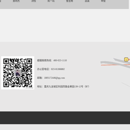
娅
黄明杰
诗悦
陈一筠
鲁芸希
凌诚
申俊
婚姻挽救热线：400-023-1110
办公室电话：023-81366882
邮箱：
1805172446@qq.com
地址：重庆九龙坡区科园四路金果园139-12号（B7）