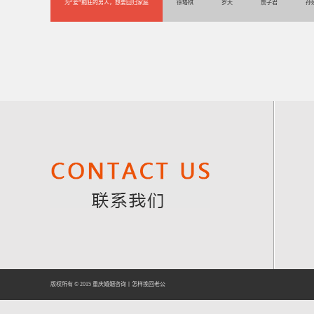
为“爱”痴狂的男人，想要回归家庭
徐珞棋
罗天
詹子君
孙
版权所有 © 2015
重庆婚姻咨询
丨
怎样挽回老公