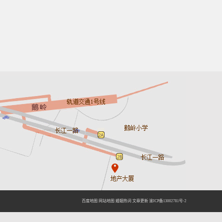
百度地图
网站地图
婚姻热词
文章更新
渝ICP备13002781号-2