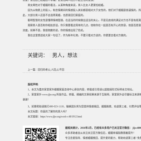
修复，害怕自己结婚后不幸福，更害怕两人经历不起生活的波浪。
男女两性对于婚姻的看法，从某种角度来说，男人比女人更害怕结婚。
因为从物质上的投入，和恋情期间的情感投入其实都是相对大于女性的，他们对于婚姻是很谨慎的，所
此，大部分男人还是不会选择离婚，也愿意回归家庭的。
聪明智慧的女性是懂得情绪管理，在适当的时候做出适当的关心，不是无底线的满足对方也不是有距离
观察男人是否和你相处舒适，你只需要看这简单的几点，他和你在一起是否有开心的笑容，他是否愿意
浓度。如果不是，我很抱歉的说，你的情感出现了危机。
我在这里想送给大家一句话了，作为新年礼物，不要只看对方说的，你更要去看对方做的。
关键词：
男人，想法
上一篇：
回归的老公,人回,心不回
版权声明:
1、本文为重庆家里家外婚姻家庭咨询中心原创内容，转载或引用请以超链接形式标明本文地址。
2、家里家外 www.jljw.org 所发作品、转载、摘编的文章如果来源于互联网，家里家外会尽量标注
谢谢！
3、如需帮助请拨打400-023-1110，瑜峰团队将为您提供情感挽回、婚姻挽救、劝退第三者、付费
本文标题：
你真的了解你的男人吗？
本文链接：
https://www.jljw.org/work-c48/1912.html
据相关统计，2016年2月，已经有众多用户已关注官方微信： jljw40002
众多求助者自从关注关注官方微信后，婚姻幸福指数随着提升！
专注
恋爱指导
、
情感婚姻挽回
、提升
爱的能力
、帮助
劝退第三者
! 