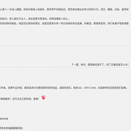
以男人一旦进入婚姻，却因为情感上有缺失，需求得不到满足后，男性就会做出女性讨厌的行为，谎言、暧昧、出轨。虽然如
的高冷。男人相对于女人，其实是更为简单的。你得读懂男人的心。
花时间和你相处，他是否在意你的想法，他是否愿意与你一同分享他的劳动成果，如果是，那我恭喜你，你们有着不错的感情
下一篇：
有时，想离婚也离不了，除了忍着还能怎么办？
来源和作者。如果作品内容、版权或其它问题侵害到您的权益，请联系我们。联系QQ：1805172446，也诚挚地欢迎您给我们投稿，
评估等情感服务！也可点击立即咨询，谢谢！
31110
免费参加
幸福婚婚姻讲座
；