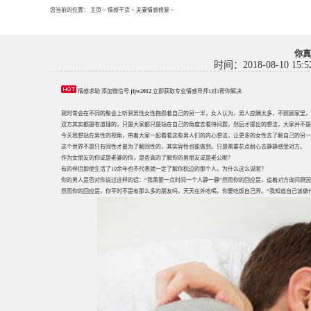
您当前的位置：
主页
>
情感干货
>
夫妻情感修复
>
你真
时间：2018-08-10 15:5
情感求助 添加微信号
jljw2012
立即获取专业情感导师1对1帮你解决
我时常会在不同的聚会上听到男性女性抱怨着自己的另一半，女人认为，男人应酬太多，不照顾家里，
双方其实都是有道理的，只是大家都只是站在自己的角度去看待问题，然后才提出的想法，大家并不是
今天我想站在男性的视角，带着大家一起看看这些男人们的内心想法，让更多的女性去了解自己的另一
这个世界不是只有同性才最为了解同性的，其实异性也能做到。只是需要花点耐心去静静感受对方。
作为女朋友的你或是老婆的你，是否真的了解你的男朋友或是老公呢？
有的伴侣即使生活了10余年也不代表就一定了解你枕边的那个人。为什么这么说呢？
你的男人是否对你说过这样的话：“我需要一点时间一个人静一静”然而你的回应是，追着对方询问原因
然而你的回应是，你平时不是有那么多的朋友吗，天天在外吃喝，你要吃饭自己弄。“我知道自己该做