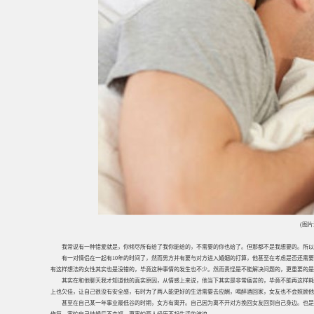
(图
我常说有一种错爱就是，你倾尽所有给了我你能给的，不需要的你也给了。但那都不是我想要的。所以
有一对情侣在一起有10年的时间了，然而男方并有要与对方进入婚姻的打算，他甚至在考虑是否还需
有这样想法的女性其实也是没错的，毕竟这种事情的发生也不少。然而责怪是不能解决问题的，更重要的
其实在和他聊天我才知道他的真实原因，从情感上来说，他当下其实是非常痛苦的，毕竟不能再这样耗
上也欠佳，让自己很没有安全感，有时为了两人能更好的生活需要去应酬，喝醉酒回家，女友也不会照顾他
甚至在自己某一年事业最低谷的时期，女方有离开。自己因为离不开对方挽回女友回到自己身边。也是