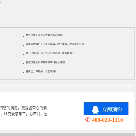
。
女人出轨无非是因为男人的这两点！
老婆向我坦白了出轨的事实，除了离婚，我还能怎么办？
老公出轨回归后，为什么我还是不能相信他 ?
看这位原配如何向情敌学习经营婚姻
感情里，你的另一半暧昧吗？
心理学专业，从事婚姻情感咨询
情感挽回、家庭关系等咨询超过
400-023-1110