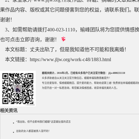
果作品内容、版权或其它问题侵害到您的权益，请联系我们。联系QQ
谢谢！
3、如需帮助请拨打400-023-1110，瑜峰团队将为您提
也可点击立即咨询，谢谢！
本文标题：
丈夫出轨了，但是我知道他不可能和我离婚！
本文链接：
https://www.jljw.org/work-c48/1883.html
据相关统计，2016年2月，已经有众多用户已关注官方微信： jljw4000231110
众多求助者自从关注关注官方微信后，婚姻幸福指数随着提升！
专注
恋爱指导
、
情感婚姻挽回
、提升
爱的能力
、帮助
劝退第三者
! 免费参加
幸福婚婚姻讲
为您开启一对一私密咨询，帮您解决情感困惑，收获幸福完美的人生。
相关资讯
“我出轨，但不会影响我们婚姻”这是最扯蛋的谎言
出轨的女人都是被男人宠坏的！