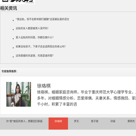
相关资讯
“我出轨，但不会影响我们婚姻”这是最扯蛋的谎言
出轨的女人都是被男人宠坏的！
爱人出轨的时间里，你都在做什么？
如果没有孩子，下辈子还会选择现在的老公吗？
这场离婚的风波里，究竟是谁的错？
专家推荐推荐：
徐珞棋
徐珞棋，婚姻家庭咨询师，毕业于重庆师范大学心理学专业，
多年，对婚姻情感分析、恋爱择偶、夫妻关系，情感挽回、家
千小时，积累了丰富的咨
为“爱”痴狂的男人，想要回归家庭
徐珞棋
罗天
詹子君
孙娅
黄明杰