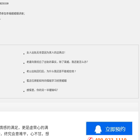
31110
免费参加
幸福婚婚姻讲座
；
。
女人出轨无非是因为男人的这两点！
老婆向我坦白了出轨的事实，除了离婚，我还能怎么办？
老公出轨回归后，为什么我还是不能相信他 ?
看这位原配如何向情敌学习经营婚姻
感情里，你的另一半暧昧吗？
心理学专业，从事婚姻情感咨询
情感挽回、家庭关系等咨询超过