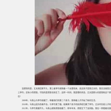
没想到的是，丈夫刚回家不久，第三者李竹就抱着一个女婴找来，说这孩子是我丈夫的，我无法接受丈
三李竹，还有小四郑思。可怕的是郑思也快生了。这样一时间，我是懵的状态，丈夫是那么的爱我和这个家
住！
2009年，马青山与李竹结婚了，带着他们的第二个孩子。我带着儿子开始了新的生活，
2010年，马青山因为性格不合，与李竹离了婚。结果两个孩子的抚养权归属了李竹。丈夫咋负担儿子
2012年，与李竹离婚不久，马青山就和郑思结婚了。转年年末，郑思生下了龙凤胎。我在一旁看着