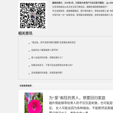
据相关统计，2016年2月，已经有众多用户已关注官方微信： jljw40002
众多求助者自从关注关注官方微信后，婚姻幸福指数随着提升！
专注
恋爱指导
、
情感婚姻挽回
、提升
爱的能力
、帮助
劝退第三者
! 
为您开启一对一私密咨询，帮您解决情感困惑，收获幸福完美的人生
相关资讯
“我出轨，但不会影响我们婚姻”这是最扯蛋的谎言
出轨的女人都是被男人宠坏的！
爱人出轨的时间里，你都在做什么？
如果没有孩子，下辈子还会选择现在的老公吗？
这场离婚的风波里，究竟是谁的错？
专家推荐推荐：
徐珞棋
徐珞棋，婚姻家庭咨询师，毕业于重庆师范大学
多年，对婚姻情感分析、恋爱择偶、夫妻关系，