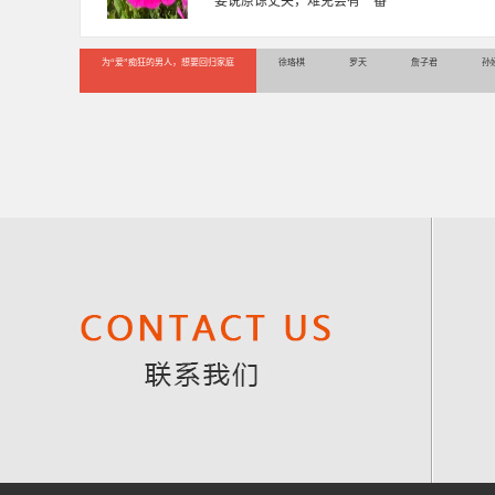
千小时，积累了丰富的咨
为“爱”痴狂的男人，想要回归家庭
徐珞棋
罗天
詹子君
孙