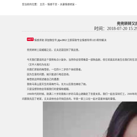
您当前的位置：
主页
>
情感干货
>
夫妻情感修复
>
兜兜转转又
时间：2018-07-20 15:2
情感求助 添加微信号
jljw2012
立即获取专业情感导师1对1帮你解决
兜兜转转三段婚姻之后，丈夫还是回到了我这里。
今天我们要说的这个案例有点小复杂，当然你会觉得像是一部狗血剧，但它却真实的发生在我们的生活
（文中人物均为化名）
向我们求助的梅雪依，一位四十二岁的个体经营者。
因为生意的问题，她只能进行电话咨询。
梅雪依这样叙述着自己的遭遇：
我和马青山是天生的青梅竹马，长大以后我也嫁给了她。
只是没想到他会背叛我们的爱情和婚姻。
1998年代的时候，刚满二十岁的我和23岁的马青山就确定了恋爱关系。我们一起去深圳打工，2000
问题我先回了老家，丈夫说他也会尽快回去的。毕竟一家三口在一起才是最幸福的事情。