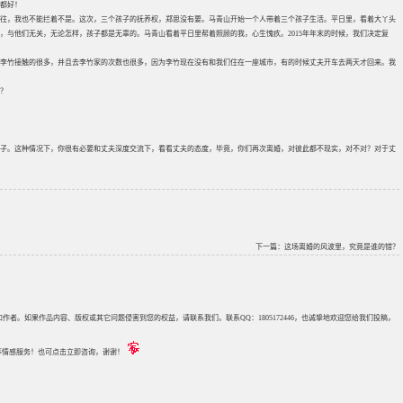
都好！
有来往，我也不能拦着不是。这次，三个孩子的抚养权，郑思没有要。马青山开始一个人带着三个孩子生活。平日里，看着大丫头
，与他们无关，无论怎样，孩子都是无辜的。马青山看着平日里帮着照顾的我，心生愧疚。2015年年末的时候，我们决定复
李竹接触的很多，并且去李竹家的次数也很多，因为李竹现在没有和我们住在一座城市，有的时候丈夫开车去两天才回来。我
？
子。这种情况下，你很有必要和丈夫深度交流下，看看丈夫的态度，毕竟，你们再次离婚，对彼此都不现实，对不对？对于丈
下一篇：
这场离婚的风波里，究竟是谁的错？
来源和作者。如果作品内容、版权或其它问题侵害到您的权益，请联系我们。联系QQ：1805172446，也诚挚地欢迎您给我们投稿，
评估等情感服务！也可点击立即咨询，谢谢！