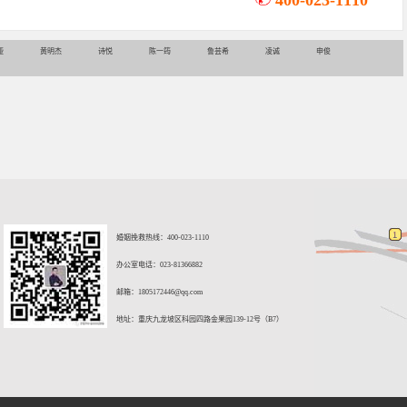
400-023-1110
娅
黄明杰
诗悦
陈一筠
鲁芸希
凌诚
申俊
婚姻挽救热线：400-023-1110
办公室电话：023-81366882
邮箱：
1805172446@qq.com
地址：重庆九龙坡区科园四路金果园139-12号（B7）