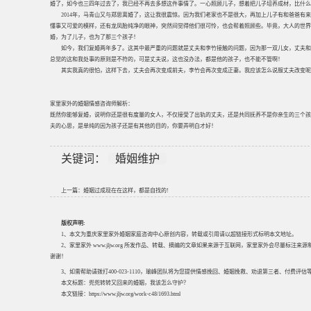
婚了，如今也三四年过去了，我已经不再去多想这件事情了。一心照顾儿子，想着把儿子培养成材，比什么
2014年，马青山又与郑思离婚了，这让我很震惊。因为我们老家也不是很大，再加上儿子有和爸爸
懂事又可爱的模样，还有龙凤胎纯净的眼神，突然间觉得他们很可怜，也会帮着照顾些。毕竟，大人的世界
婚，为了儿子，也为了那三个孩子！
如今，我们复婚两年多了。这其中最严重的问题就是丈夫和李竹接触的问题，因为那一双儿女，丈夫和
总觉的这和我处事的原则是不符的，可是丈夫说，这也没办法，都是他的孩子，也不能不管啊！
其实我真的很怕，这样下去，丈夫会再次变成前夫，李竹会再次变成正妻。我应该怎么说服丈夫改变呢
家里家外的婚姻情感咨询师解析：
既然你能够复婚，说明你还是很有度量的女人，不仅接受了出轨的丈夫，还是共同抚养不是你亲生的三个孩
夫的心思，是单纯的因为孩子还是有其他的目的，你要弄明白才好！
关键词：
婚姻维护
上一篇：
婚姻过成现在在这样，都是自找的!
版权声明:
1、本文为重庆家里家外婚姻家庭咨询中心原创内容，转载或引用请以超链接形式标明本文地址。
2、家里家外 www.jljw.org 所发作品、转载、摘编的文章如果来源于互联网，家里家外会尽量标注
谢谢！
3、如需帮助请拨打400-023-1110，瑜峰团队将为您提供情感挽回、婚姻挽救、劝退第三者、付费
本文标题：
兜兜转转又回来的婚姻，我该怎么守护？
本文链接：
https://www.jljw.org/work-c48/1693.html