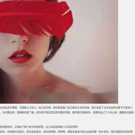
夫出轨这件事情，可想着儿子还小，自己忍忍吧。就在我说服了自己原谅丈夫的时候，我又发现了丈夫的出轨对象不只是有小
，为何要这样，我果断的离了婚。因为我不能忍受这样双重的背叛。那时我们结婚8年。没想到走过了七年止痒，婚姻也没能保
的抚养费同时，又增加了两个孩子的抚养费，这之间还给郑思儿子的抚养费！
也蛮好的，毕竟我们深爱过，现在各自安好，其实怨恨啊，愤怒啊，都是在知道马青山出轨的那一刻才有的，我已经毅然决然的离