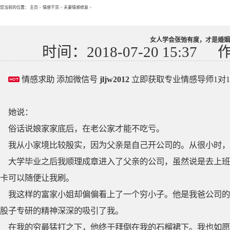
您当前的位置：
主页
>
情感干货
>
夫妻情感修复
>
女人学会张弛有度，才是婚姻
时间：2018-07-20 15:37
情感求助 添加微信号
jljw2012
立即获取专业情感导师1对
她说：
俗话说娘家家底后，在老公家才能不吃亏。
我从小家境比较殷实，因为父亲是自己开公司的。从很小时
大学毕业之后我顺理成章进入了父亲的公司，虽然说是去上班
卡可以随便让我刷。
我这样的富家小姐却偏偏看上了一个穷小子。他是我爸公司的
股子专研的精神深深的吸引了我。
在我的穷最猛打之下，他终于拜倒在我的石榴裙下。我也如愿