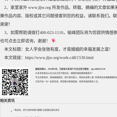
2、家里家外 www.jljw.org 所发作品、转载、摘编的
果作品内容、版权或其它问题侵害到您的权益，请联系我们。联系QQ
谢谢！
3、如需帮助请拨打400-023-1110，瑜峰团队将为您提
也可点击立即咨询，谢谢！
本文标题：
女人学会张弛有度，才是婚姻的幸福发展之道！
本文链接：
https://www.jljw.org/work-c48/1530.html
据相关统计，2016年2月，已经有众多用户已关注官方微信： jljw4000231110
众多求助者自从关注关注官方微信后，婚姻幸福指数随着提升！
专注
恋爱指导
、
情感婚姻挽回
、提升
爱的能力
、帮助
劝退第三者
! 免费参加
幸福婚婚姻讲
为您开启一对一私密咨询，帮您解决情感困惑，收获幸福完美的人生。
相关资讯
“我出轨，但不会影响我们婚姻”这是最扯蛋的谎言