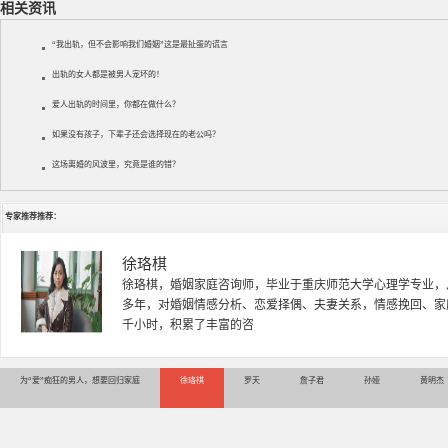
相关资讯
“我出轨，但不会影响我们婚姻”这是最扯蛋的谎言
出轨的女人都是被男人宠坏的！
爱人出轨的时间里，你都在做什么？
如果没有孩子，下辈子还会选择现在的老公吗？
这场离婚的风波里，究竟是谁的错？
专家推荐推荐：
徐珞棋
徐珞棋，婚姻家庭咨询师，毕业于重庆师范大学心理学专业，
多年，对婚姻情感分析、恋爱择偶、夫妻关系，情感挽回、家
千小时，积累了丰富的咨
为“爱”痴狂的男人，想要回归家庭
徐珞棋
罗天
詹子君
孙娅
黄明杰