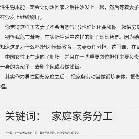
性生物本能一定会让你想回家之后往沙发上一趟，然后等着妻子
在沙发上继续刷屏。
你觉得这样下去妻子不会有怨气吗?也许她还要和你一起供房
别怪我危言耸听，在实际生活中这样的例子比比皆是。因为她
知道这是为什么吗?因为情感教育，夫妻责任分担，这门课，在
中国女性正在走向了职场，并且在一些重要岗位担任主要负责
一身的臭架子，去刷个碗或者做顿饭。
其实作为男性回归家庭之后 ，把家务劳动当做锻炼身体，把
福。
关键词：
家庭家务分工
上一篇：
为什么老公出轨之后，我走不出阴影，为何受伤的总是女人