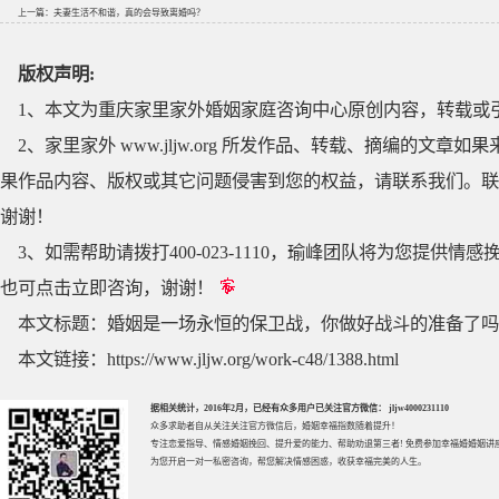
上一篇：
夫妻生活不和谐，真的会导致离婚吗？
版权声明:
1、本文为重庆家里家外婚姻家庭咨询中心原创内容，转载或
2、家里家外 www.jljw.org 所发作品、转载、摘编的
果作品内容、版权或其它问题侵害到您的权益，请联系我们。联系QQ
谢谢！
3、如需帮助请拨打400-023-1110，瑜峰团队将为您提
也可点击立即咨询，谢谢！
本文标题：
婚姻是一场永恒的保卫战，你做好战斗的准备了吗
本文链接：
https://www.jljw.org/work-c48/1388.html
据相关统计，2016年2月，已经有众多用户已关注官方微信： jljw4000231110
众多求助者自从关注关注官方微信后，婚姻幸福指数随着提升！
专注
恋爱指导
、
情感婚姻挽回
、提升
爱的能力
、帮助
劝退第三者
! 免费参加
幸福婚婚姻讲
为您开启一对一私密咨询，帮您解决情感困惑，收获幸福完美的人生。