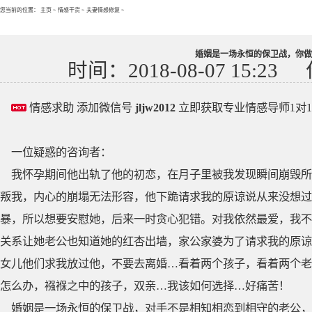
您当前的位置：
主页
>
情感干货
>
夫妻情感修复
>
婚姻是一场永恒的保卫战，你做
时间：2018-08-07 15:23
情感求助 添加微信号
jljw2012
立即获取专业情感导师1对
一位疑惑的咨询者：
我怀孕期间他出轨了他的初恋，在月子里被我发现瞬间崩毁所
叛我，内心的崩塌无法形容，他下跪请求我的原谅说从来没想过
暴，所以想要安慰她，后来一时贪心犯错。对我依然最爱，我不
关系让她老公也知道她的红杏出墙，家公家婆为了请求我的原谅
女儿他们求我放过他，不要去离婚…看着两个孩子，看着两个老
怎么办，襁褓之中的孩子，双亲…我该如何选择…好痛苦！
婚姻是一场永恒的保卫战，对手不是相知相恋到相守的老公，